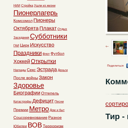
НИИ
Стройка
Ушли из жизни
Пионерлагерь
Пионеры
Комсомол
Октябрята
Плакат
Отдых
Субботники
Заседания
Искусство
Цирк
ГАИ
Праздники
Футбол
Флот
Открытки
Хоккей
Поделиться
Эстрада
Секс
Награды
Деньги
Закон
После войны
Комм
Здоровье
Биографии
Оттепель
Дефицит
Катастрофы
Песни
сортиро
Метро
Премии
Дом и быт
Тир -
Соцсоревнование
Разное
ВОВ
Терроризм
Юбилеи