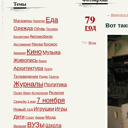
Темы
79
←
Вернутся к
Еда
Магазины
Напитки
год
Вот та
Одежда
Обувь
Техника
Автомобили
Косметика
Тэг:
Игры
Наука
Космос
Достижения
Кино
Музыка
Авиация
Живопись
Книги
Архитектура
Театр
Телевидение
Радио
Газеты
Журналы
Политика
Религия
Полит бюро
Астрология
7 ноября
Свадьбы
1 мая
Игрушки
Игры
Новый год
Дети
Мода
Спорт
Армия
ВУЗы
Школа
Милиция