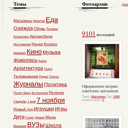
Темы
Фотоархив
Доб
Еда
Магазины
Напитки
Одежда
Обувь
Техника
9101
фотографий
Автомобили
Косметика
Наука
Космос
Достижения
Кино
Музыка
Авиация
Живопись
Книги
Архитектура
Театр
Телевидение
Радио
Газеты
Журналы
Политика
Оформление витрин
советских магазинов
Религия
Полит бюро
Астрология
Тема:
Магазины
Год:
1980
7 ноября
комментарии:
0
Свадьбы
1 мая
Игрушки
Игры
Новый год
Дети
Мода
Спорт
Армия
ВУЗы
Школа
Милиция