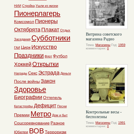
НИИ
Стройка
Ушли из жизни
Пионерлагерь
Пионеры
Комсомол
Октябрята
Плакат
Отдых
Витрина советского
Субботники
магазина Радио
Заседания
Тема:
Магазины
Год:
1959
Искусство
Цирк
ГАИ
комментарии:
0
Праздники
Футбол
Флот
Открытки
Хоккей
Эстрада
Секс
Награды
Деньги
Закон
После войны
Здоровье
Биографии
Оттепель
Дефицит
Катастрофы
Песни
Метро
Контрольные весы -
Премии
Дом и быт
бесполезны
Соцсоревнование
Разное
Тема:
Магазины
Год:
1991
комментарии:
0
ВОВ
Терроризм
Юбилеи