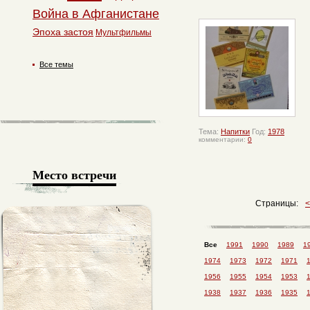
Война в Афганистане
Эпоха застоя
Мультфильмы
Все темы
Тема:
Напитки
Год:
1978
комментарии:
0
Место встречи
Страницы:
Все
1991
1990
1989
1
1974
1973
1972
1971
1956
1955
1954
1953
1938
1937
1936
1935