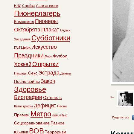
НИИ
Стройка
Ушли из жизни
Пионерлагерь
Пионеры
Комсомол
Октябрята
Плакат
Отдых
Субботники
Заседания
Искусство
Цирк
ГАИ
Праздники
Футбол
Флот
Открытки
Хоккей
Эстрада
Секс
Награды
Деньги
Закон
После войны
Здоровье
Биографии
Оттепель
Дефицит
Катастрофы
Песни
Метро
Премии
Дом и быт
Поделиться
Соцсоревнование
Разное
ВОВ
Терроризм
Юбилеи