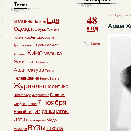
Темы
48
←
Вернутся к
Еда
Магазины
Напитки
год
Арам Х
Одежда
Обувь
Техника
Автомобили
Косметика
Тэг:
Газеты
Наука
Космос
Достижения
Кино
Музыка
Авиация
Живопись
Книги
Архитектура
Театр
Телевидение
Радио
Газеты
Журналы
Политика
Религия
Полит бюро
Астрология
7 ноября
Свадьбы
1 мая
Игрушки
Игры
Новый год
Дети
Мода
Спорт
Армия
ВУЗы
Школа
Милиция