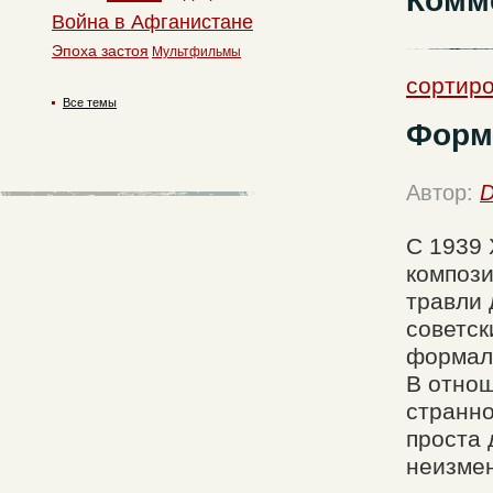
Комм
Война в Афганистане
Эпоха застоя
Мультфильмы
сортиро
Все темы
Форма
Автор:
D
С 1939 
компози
травли 
советск
формали
В отнош
странно
проста 
неизмен