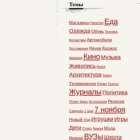
Темы
Еда
Магазины
Напитки
Одежда
Обувь
Техника
Автомобили
Косметика
Наука
Космос
Достижения
Кино
Музыка
Авиация
Живопись
Книги
Архитектура
Театр
Телевидение
Радио
Газеты
Журналы
Политика
Религия
Полит бюро
Астрология
7 ноября
Свадьбы
1 мая
Игрушки
Игры
Новый год
Дети
Мода
Спорт
Армия
ВУЗы
Школа
Милиция