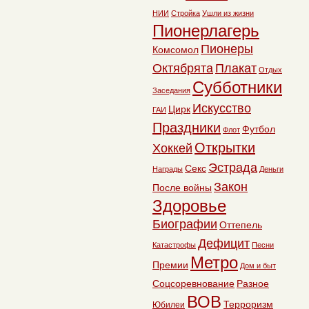
НИИ
Стройка
Ушли из жизни
Пионерлагерь
Пионеры
Комсомол
Октябрята
Плакат
Отдых
Субботники
Заседания
Искусство
Цирк
ГАИ
Праздники
Футбол
Флот
Открытки
Хоккей
Эстрада
Секс
Награды
Деньги
Закон
После войны
Здоровье
Биографии
Оттепель
Дефицит
Катастрофы
Песни
Метро
Премии
Дом и быт
Соцсоревнование
Разное
ВОВ
Терроризм
Юбилеи