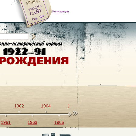
Регистрация
1962
1964
1966
1968
1970
1961
1963
1965
1967
1969