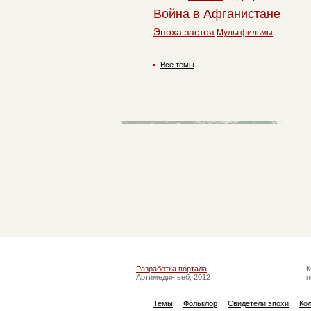
Война в Афганистане
Эпоха застоя
Мультфильмы
Все темы
Разработка портала
К
Артимедия веб, 2012
п
Темы
Фольклор
Свидетели эпохи
Ко