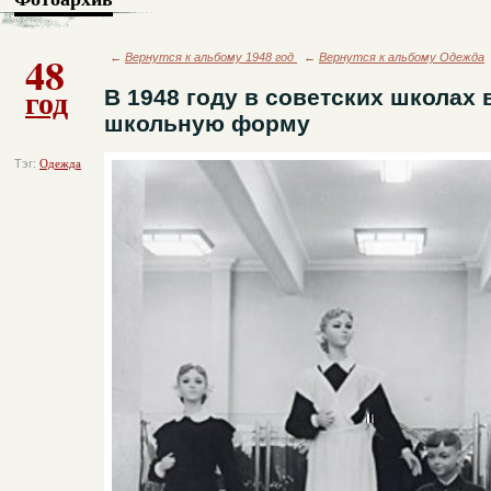
48
←
Вернутся к альбому 1948 год
←
Вернутся к альбому Одежда
год
В 1948 году в советских школах
школьную форму
Тэг:
Одежда