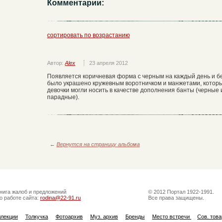
Комментарии:
сортировать по возрастанию
Автор:
Alex
23 апреля 2012
Появляется коричневая форма с черным на каждый день и 
было украшено кружевным воротничком и манжетами, которы
девочки могли носить в качестве дополнения банты (черные 
парадные).
←
Вернутся на страницу альбома
нига жалоб и предложений
© 2012 Портал 1922-1991.
о работе сайта:
rodina@22-91.ru
Все права защищены.
ллекции
Толкучка
Фотоархив
Муз. архив
Бренды
Место встречи
Сов. тов