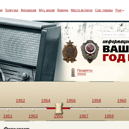
ии
Толкучка
Фотоархив
Муз. архив
Бренды
Место встречи
Сов. товары
Еще
Предметы
эпохи
1952
1954
1956
1958
1960
1951
1953
1955
1957
1959
Фотоархив