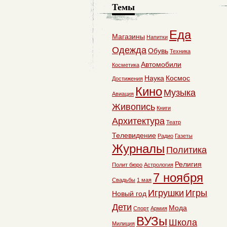
Темы
Еда
Магазины
Напитки
Одежда
Обувь
Техника
Автомобили
Косметика
Наука
Космос
Достижения
Кино
Музыка
Авиация
Живопись
Книги
Архитектура
Театр
Телевидение
Радио
Газеты
Журналы
Политика
Религия
Полит бюро
Астрология
7 ноября
Свадьбы
1 мая
Игрушки
Игры
Новый год
Дети
Мода
Спорт
Армия
ВУЗы
Школа
Милиция