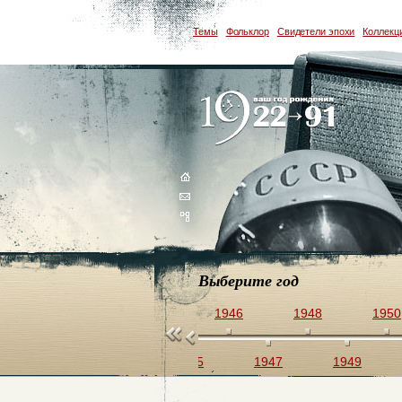
Темы
Фольклор
Свидетели эпохи
Коллекц
Выберите год
0
1942
1944
1946
1948
1950
1941
1943
1945
1947
1949