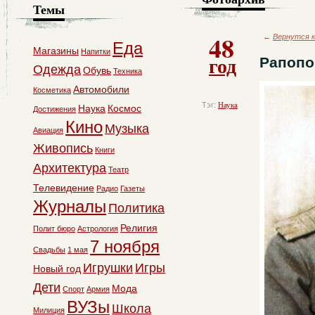
Темы
48
←
Вернутся к
Еда
Магазины
Напитки
год
Рапопо
Одежда
Обувь
Техника
Автомобили
Косметика
Тэг:
Наука
Наука
Космос
Достижения
Кино
Музыка
Авиация
Живопись
Книги
Архитектура
Театр
Телевидение
Радио
Газеты
Журналы
Политика
Религия
Полит бюро
Астрология
7 ноября
Свадьбы
1 мая
Игрушки
Игры
Новый год
Дети
Мода
Спорт
Армия
ВУЗы
Школа
Милиция