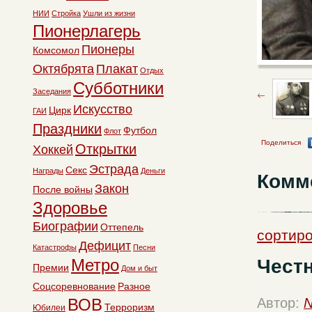
НИИ
Стройка
Ушли из жизни
Пионерлагерь
Пионеры
Комсомол
Октябрята
Плакат
Отдых
Субботники
Заседания
Искусство
Цирк
ГАИ
Праздники
Футбол
Флот
Поделиться
Открытки
Хоккей
Эстрада
Секс
Награды
Деньги
Комм
Закон
После войны
Здоровье
Биографии
Оттепель
сортиро
Дефицит
Катастрофы
Песни
Чест
Метро
Премии
Дом и быт
Соцсоревнование
Разное
ВОВ
Автор:
N
Терроризм
Юбилеи