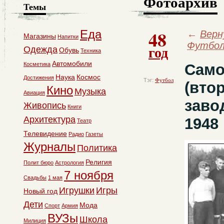
Фотоархив
Темы
48
Еда
←
Верн
Магазины
Напитки
Футбо
год
Одежда
Обувь
Техника
Автомобили
Косметика
Само
Наука
Космос
Достижения
Тэг:
Футбол
(вто
Кино
Музыка
Авиация
заво
Живопись
Книги
Архитектура
1948
Театр
Телевидение
Радио
Газеты
Журналы
Политика
Религия
Полит бюро
Астрология
7 ноября
Свадьбы
1 мая
Игрушки
Игры
Новый год
Дети
Мода
Спорт
Армия
ВУЗы
Школа
Милиция