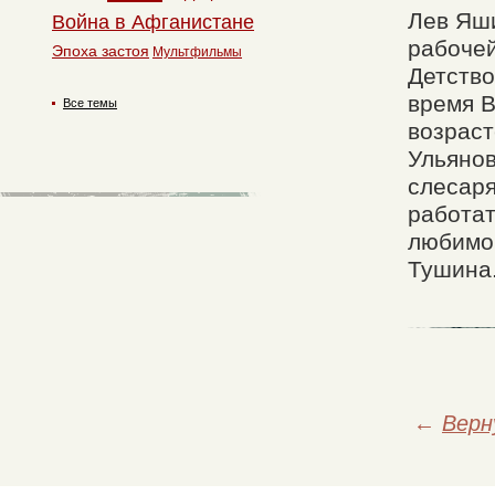
Лев Яши
Война в Афганистане
рабочей
Эпоха застоя
Мультфильмы
Детство
время В
Все темы
возраст
Ульянов
слесаря
работат
любимой
Тушина
←
Верн