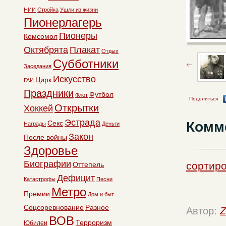
НИИ
Стройка
Ушли из жизни
Пионерлагерь
Пионеры
Комсомол
Октябрята
Плакат
Отдых
Субботники
Заседания
Искусство
Цирк
ГАИ
Праздники
Футбол
Флот
Поделиться
Открытки
Хоккей
Эстрада
Комм
Секс
Награды
Деньги
Закон
После войны
Здоровье
Биографии
сортиро
Оттепель
Дефицит
Катастрофы
Песни
Метро
Премии
Дом и быт
Соцсоревнование
Разное
Автор:
Z
ВОВ
Терроризм
Юбилеи