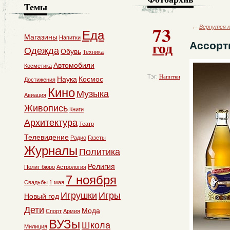
Темы
73
←
Вернутся к
Еда
Магазины
Напитки
год
Ассорт
Одежда
Обувь
Техника
Автомобили
Косметика
Тэг:
Напитки
Наука
Космос
Достижения
Кино
Музыка
Авиация
Живопись
Книги
Архитектура
Театр
Телевидение
Радио
Газеты
Журналы
Политика
Религия
Полит бюро
Астрология
7 ноября
Свадьбы
1 мая
Игрушки
Игры
Новый год
Дети
Мода
Спорт
Армия
ВУЗы
Школа
Милиция