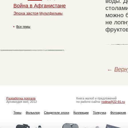
воды. Д
Война в Афганистане
столами
Эпоха застоя
Мультфильмы
можно б
не лопн
Все темы
фруктов
←
Верн
Разработка портала
Книга жалоб и предложений
Артимедия веб, 2012
по работе сайта:
rodina@22-91.ru
Темы
Фольклор
Свидетели эпохи
Коллекции
Толкучка
Фотоархив