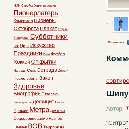
НИИ
Стройка
Ушли из жизни
Пионерлагерь
Пионеры
Комсомол
Октябрята
Плакат
Отдых
Субботники
Заседания
Поделиться
Искусство
Цирк
ГАИ
Праздники
Футбол
Флот
Комм
Открытки
Хоккей
Эстрада
Секс
Награды
Деньги
Закон
После войны
сортиро
Здоровье
Шипуч
Биографии
Оттепель
Дефицит
Катастрофы
Песни
Автор:
T
Метро
Премии
Дом и быт
Соцсоревнование
Разное
"Ситро"
ВОВ
Терроризм
Юбилеи