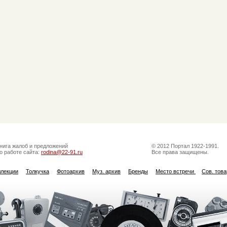
нига жалоб и предложений
© 2012 Портал 1922-1991.
о работе сайта:
rodina@22-91.ru
Все права защищены.
ллекции
Толкучка
Фотоархив
Муз. архив
Бренды
Место встречи
Сов. тов