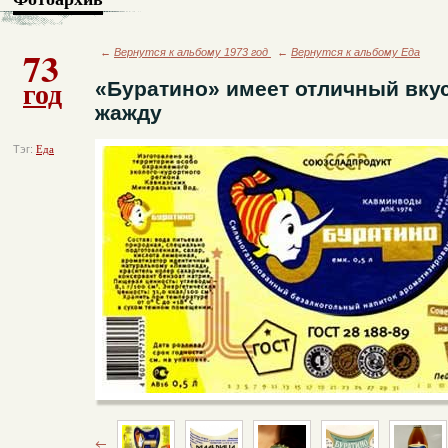
73
←
Вернутся к альбому 1973 год
←
Вернутся к альбому Еда
год
«Буратино» имеет отличный вкус
жажду
Тэг:
Еда