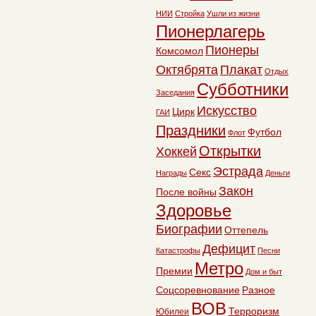
НИИ
Стройка
Ушли из жизни
Пионерлагерь
Пионеры
Комсомол
Октябрята
Плакат
Отдых
Субботники
Заседания
Искусство
Цирк
ГАИ
Праздники
Футбол
Флот
Открытки
Хоккей
Эстрада
Секс
Награды
Деньги
Закон
После войны
Здоровье
Биографии
Оттепель
Дефицит
Катастрофы
Песни
Метро
Премии
Дом и быт
Соцсоревнование
Разное
ВОВ
Терроризм
Юбилеи