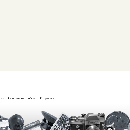
ары
Семейный альбом
О проекте