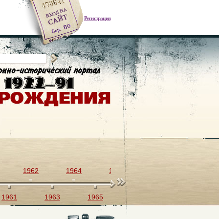
Регистрация
1962
1964
1966
1968
1970
1961
1963
1965
1967
1969