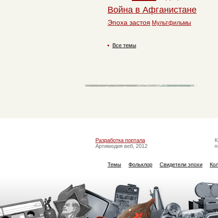
Война в Афганистане
Эпоха застоя
Мультфильмы
Все темы
Разработка портала
К
Артимедия веб, 2012
п
Темы
Фольклор
Свидетели эпохи
Ко