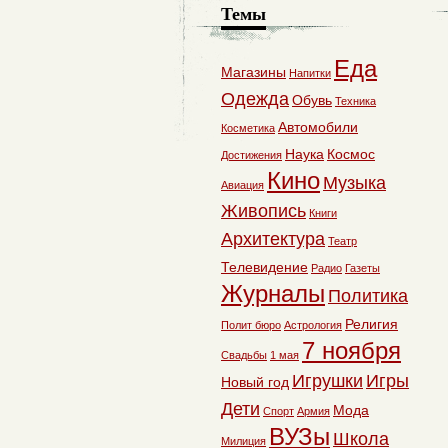
Темы
Еда
Магазины
Напитки
Одежда
Обувь
Техника
Автомобили
Косметика
Наука
Космос
Достижения
Кино
Музыка
Авиация
Живопись
Книги
Архитектура
Театр
Телевидение
Радио
Газеты
Журналы
Политика
Религия
Полит бюро
Астрология
7 ноября
Свадьбы
1 мая
Игрушки
Игры
Новый год
Дети
Мода
Спорт
Армия
ВУЗы
Школа
Милиция