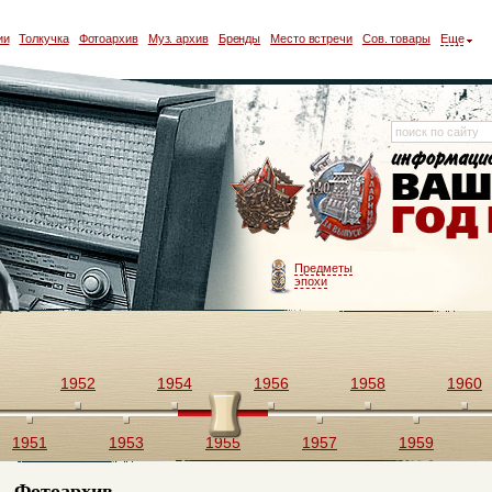
ии
Толкучка
Фотоархив
Муз. архив
Бренды
Место встречи
Сов. товары
Еще
Предметы
эпохи
1952
1954
1956
1958
1960
1951
1953
1955
1957
1959
Фотоархив