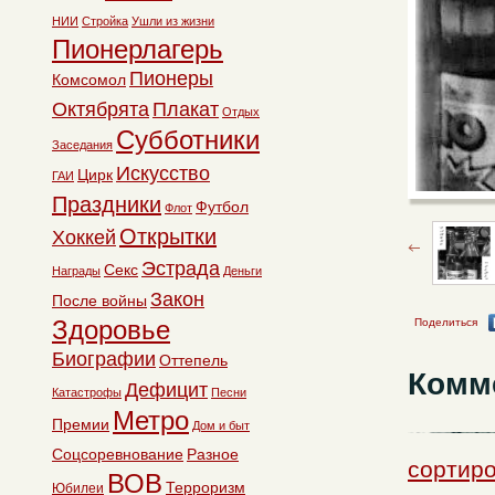
НИИ
Стройка
Ушли из жизни
Пионерлагерь
Пионеры
Комсомол
Октябрята
Плакат
Отдых
Субботники
Заседания
Искусство
Цирк
ГАИ
Праздники
Футбол
Флот
Открытки
Хоккей
Эстрада
Секс
Награды
Деньги
Закон
После войны
Здоровье
Поделиться
Биографии
Оттепель
Комм
Дефицит
Катастрофы
Песни
Метро
Премии
Дом и быт
Соцсоревнование
Разное
сортиро
ВОВ
Терроризм
Юбилеи