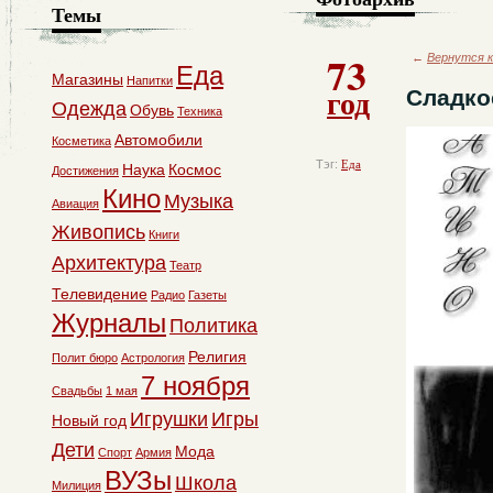
Темы
73
←
Вернутся к
Еда
Магазины
Напитки
год
Сладко
Одежда
Обувь
Техника
Автомобили
Косметика
Тэг:
Еда
Наука
Космос
Достижения
Кино
Музыка
Авиация
Живопись
Книги
Архитектура
Театр
Телевидение
Радио
Газеты
Журналы
Политика
Религия
Полит бюро
Астрология
7 ноября
Свадьбы
1 мая
Игрушки
Игры
Новый год
Дети
Мода
Спорт
Армия
ВУЗы
Школа
Милиция