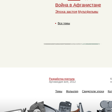
Война в Афганистане
Эпоха застоя
Мультфильмы
Все темы
Разработка портала
К
Артимедия веб, 2012
п
Темы
Фольклор
Свидетели эпохи
Ко