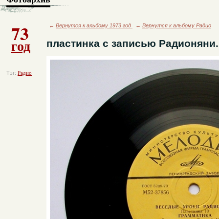
73
←
Вернутся к альбому 1973 год
←
Вернутся к альбому Радио
год
пластинка с записью Радионяни.
Тэг:
Радио