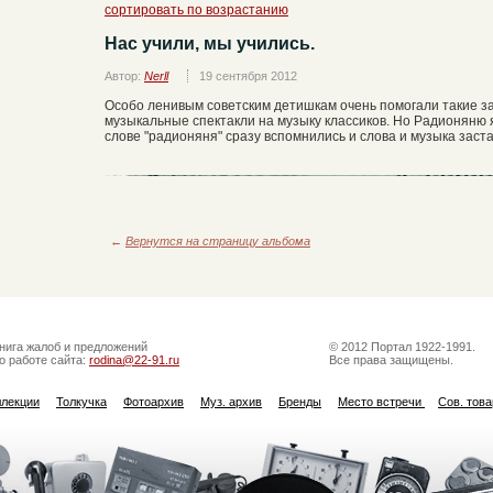
сортировать по возрастанию
Нас учили, мы учились.
Автор:
Nerll
19 сентября 2012
Особо ленивым советским детишкам очень помогали такие за
музыкальные спектакли на музыку классиков. Но Радионяню я 
слове "радионяня" сразу вспомнились и слова и музыка заст
←
Вернутся на страницу альбома
нига жалоб и предложений
© 2012 Портал 1922-1991.
о работе сайта:
rodina@22-91.ru
Все права защищены.
ллекции
Толкучка
Фотоархив
Муз. архив
Бренды
Место встречи
Сов. тов