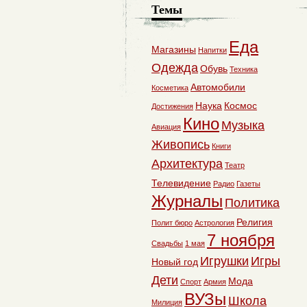
Темы
Еда
Магазины
Напитки
Одежда
Обувь
Техника
Автомобили
Косметика
Наука
Космос
Достижения
Кино
Музыка
Авиация
Живопись
Книги
Архитектура
Театр
Телевидение
Радио
Газеты
Журналы
Политика
Религия
Полит бюро
Астрология
7 ноября
Свадьбы
1 мая
Игрушки
Игры
Новый год
Дети
Мода
Спорт
Армия
ВУЗы
Школа
Милиция