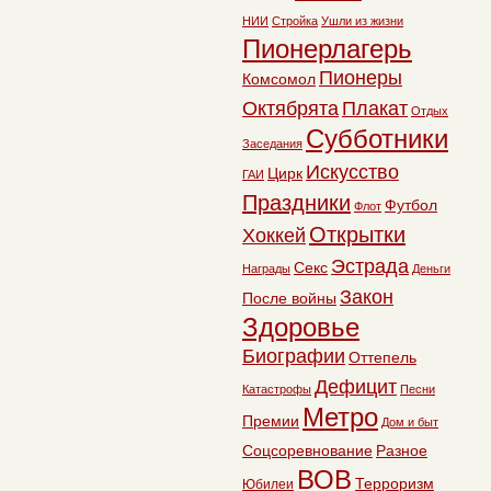
НИИ
Стройка
Ушли из жизни
Пионерлагерь
Пионеры
Комсомол
Октябрята
Плакат
Отдых
Субботники
Заседания
Искусство
Цирк
ГАИ
Праздники
Футбол
Флот
Открытки
Хоккей
Эстрада
Секс
Награды
Деньги
Закон
После войны
Здоровье
Биографии
Оттепель
Дефицит
Катастрофы
Песни
Метро
Премии
Дом и быт
Соцсоревнование
Разное
ВОВ
Терроризм
Юбилеи