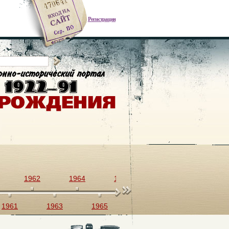
Регистрация
1962
1964
1966
1968
1970
1961
1963
1965
1967
1969