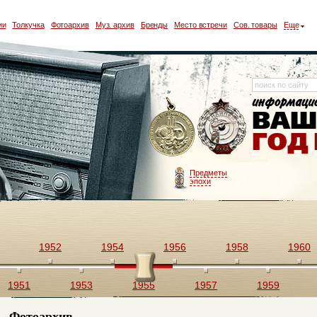
ии
Толкучка
Фотоархив
Муз. архив
Бренды
Место встречи
Сов. товары
Еще
Предметы
эпохи
1952
1954
1956
1958
1960
1951
1953
1955
1957
1959
Фотоархив