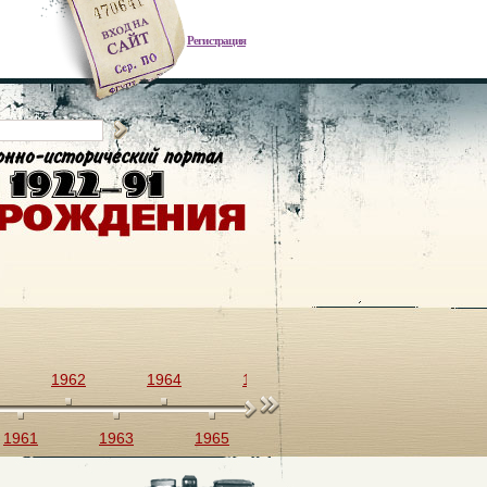
Регистрация
1962
1964
1966
1968
1970
1961
1963
1965
1967
1969