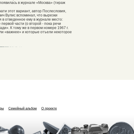
появилась в журнале «Москва» (тираж
чати этот вариант, автор Послесловия,
ич Вулис вспоминал, что вырезки
я в отведенное ему в журнале место:
первой части (о второй - пока речи
и». К тому же в первом номере 1967 г.
ыли «важнее» и которые отъели некоторое
ары
Семейный альбом
О проекте