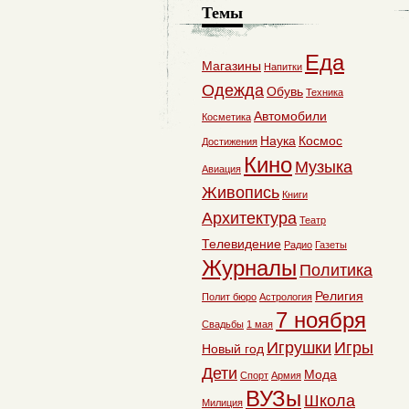
Темы
Еда
Магазины
Напитки
Одежда
Обувь
Техника
Автомобили
Косметика
Наука
Космос
Достижения
Кино
Музыка
Авиация
Живопись
Книги
Архитектура
Театр
Телевидение
Радио
Газеты
Журналы
Политика
Религия
Полит бюро
Астрология
7 ноября
Свадьбы
1 мая
Игрушки
Игры
Новый год
Дети
Мода
Спорт
Армия
ВУЗы
Школа
Милиция