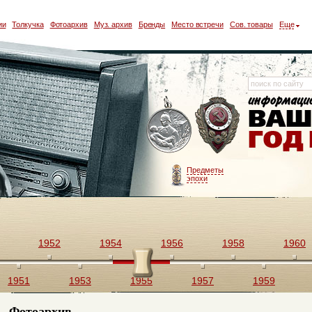
ии
Толкучка
Фотоархив
Муз. архив
Бренды
Место встречи
Сов. товары
Еще
Предметы
эпохи
1952
1954
1956
1958
1960
1951
1953
1955
1957
1959
Фотоархив