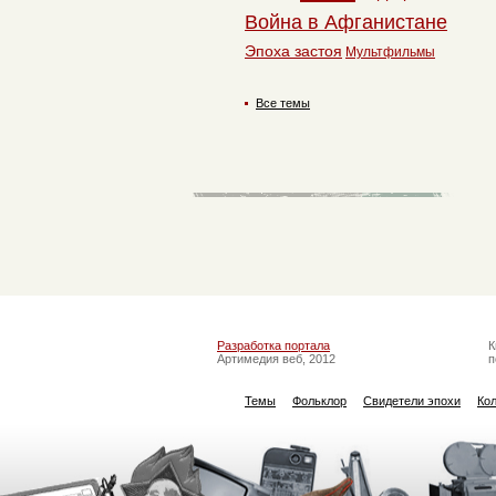
Война в Афганистане
Эпоха застоя
Мультфильмы
Все темы
Разработка портала
К
Артимедия веб, 2012
п
Темы
Фольклор
Свидетели эпохи
Ко