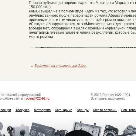
Первая публикация первого варианта Мастера и Маргариты 
150.000 экз.).
Роман вышел не в полном виде. Один из тех, кто готовил к пе
опубликованного после первой части романа Абрам Зиновьев
производились в том числе для того, чтобы роман поместилс
«Сегодня обнаруживается, что «Москва» произведет в тексте 
вообще нет) сокращения в целях экономии журнальной площад
печатались путевые заметки члена редколлегии, которые б
место романа.
←
Вернутся на страницу альбома
нига жалоб и предложений
© 2012 Портал 1922-1991.
о работе сайта:
rodina@22-91.ru
Все права защищены.
ллекции
Толкучка
Фотоархив
Муз. архив
Бренды
Место встречи
Сов. тов