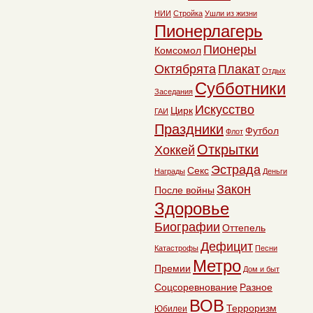
НИИ
Стройка
Ушли из жизни
Пионерлагерь
Пионеры
Комсомол
Октябрята
Плакат
Отдых
Субботники
Заседания
Искусство
Цирк
ГАИ
Праздники
Футбол
Флот
Открытки
Хоккей
Эстрада
Секс
Награды
Деньги
Закон
После войны
Здоровье
Биографии
Оттепель
Дефицит
Катастрофы
Песни
Метро
Премии
Дом и быт
Соцсоревнование
Разное
ВОВ
Терроризм
Юбилеи