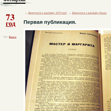
73
←
Вернутся к альбому 1973 год
←
Вернутся к альбому Книги
год
Первая публикация.
Тэг:
Книги