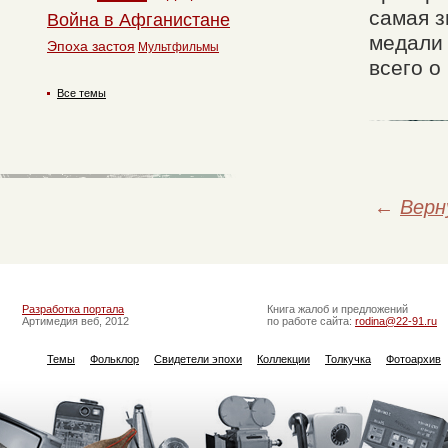
самая з
Война в Афганистане
медали 
Эпоха застоя
Мультфильмы
всего о
Все темы
←
Верн
Разработка портала
Книга жалоб и предложений
Артимедия веб, 2012
по работе сайта:
rodina@22-91.ru
Темы
Фольклор
Свидетели эпохи
Коллекции
Толкучка
Фотоархив