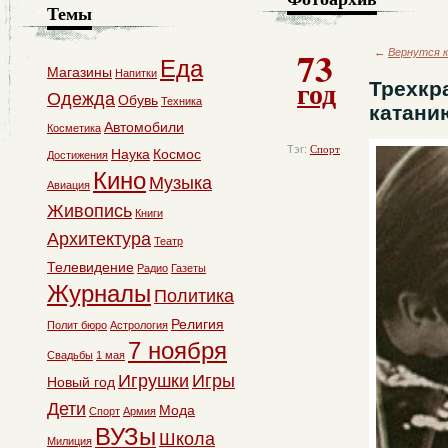
Темы
73
←
Вернутся к
Еда
Магазины
Напитки
год
Трехкр
Одежда
Обувь
Техника
катани
Автомобили
Косметика
Тэг:
Спорт
Наука
Космос
Достижения
Кино
Музыка
Авиация
Живопись
Книги
Архитектура
Театр
Телевидение
Радио
Газеты
Журналы
Политика
Религия
Полит бюро
Астрология
7 ноября
Свадьбы
1 мая
Игрушки
Игры
Новый год
Дети
Мода
Спорт
Армия
ВУЗы
Школа
Милиция