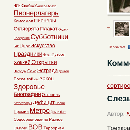
НИИ
Стройка
Ушли из жизни
Пионерлагерь
Пионеры
Комсомол
Октябрята
Плакат
Отдых
Субботники
Заседания
Искусство
Цирк
ГАИ
Поделиться
Праздники
Футбол
Флот
Комм
Открытки
Хоккей
Эстрада
Секс
Награды
Деньги
Закон
После войны
сортиро
Здоровье
Биографии
Оттепель
Слезы
Дефицит
Катастрофы
Песни
Метро
Премии
Дом и быт
Автор:
N
Соцсоревнование
Разное
ВОВ
Трехкра
Терроризм
Юбилеи