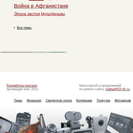
Война в Афганистане
Эпоха застоя
Мультфильмы
Все темы
Разработка портала
Книга жалоб и предложений
Артимедия веб, 2012
по работе сайта:
rodina@22-91.ru
Темы
Фольклор
Свидетели эпохи
Коллекции
Толкучка
Фотоархив