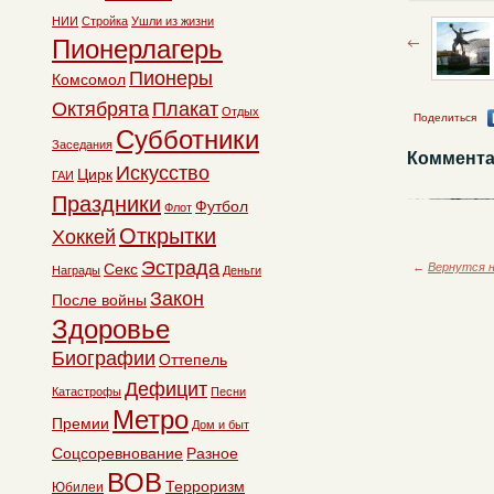
НИИ
Стройка
Ушли из жизни
Пионерлагерь
Пионеры
Комсомол
Октябрята
Плакат
Отдых
Поделиться
Субботники
Заседания
Коммента
Искусство
Цирк
ГАИ
Праздники
Футбол
Флот
Открытки
Хоккей
Эстрада
Секс
←
Вернутся н
Награды
Деньги
Закон
После войны
Здоровье
Биографии
Оттепель
Дефицит
Катастрофы
Песни
Метро
Премии
Дом и быт
Соцсоревнование
Разное
ВОВ
Терроризм
Юбилеи