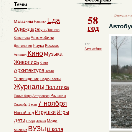
Темы
58
←
Вернутся к
Еда
Магазины
Напитки
год
Автобус
Одежда
Обувь
Техника
Автомобили
Косметика
Тэг:
Наука
Космос
Достижения
Автомобили
Кино
Музыка
Авиация
Живопись
Книги
Архитектура
Театр
Телевидение
Радио
Газеты
Журналы
Политика
Религия
Полит бюро
Астрология
7 ноября
Свадьбы
1 мая
Игрушки
Игры
Новый год
Дети
Мода
Спорт
Армия
ВУЗы
Школа
Милиция