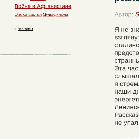
Война в Афганистане
Автор:
S
Эпоха застоя
Мультфильмы
Я не зн
Все темы
взгляну
сталинс
предсто
странны
Эта час
слышала
я стрем
наши дн
энергет
Ленинск
Рассказ
не упал