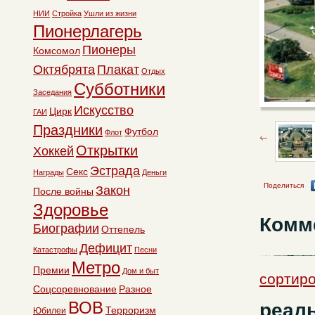
НИИ
Стройка
Ушли из жизни
Пионерлагерь
Пионеры
Комсомол
Октябрята
Плакат
Отдых
Субботники
Заседания
Искусство
Цирк
ГАИ
Праздники
Футбол
Флот
Открытки
Хоккей
Эстрада
Секс
Награды
Деньги
Поделиться
Закон
После войны
Здоровье
Комм
Биографии
Оттепель
Дефицит
Катастрофы
Песни
Метро
Премии
Дом и быт
сортиро
Соцсоревнование
Разное
ВОВ
реал
Терроризм
Юбилеи