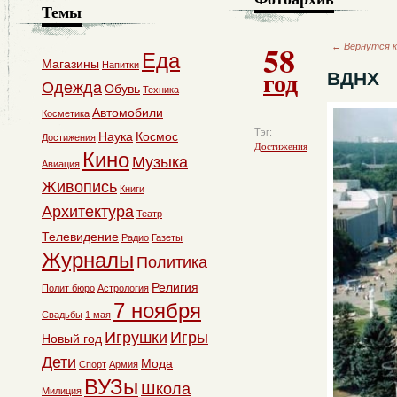
Темы
58
←
Вернутся к
Еда
Магазины
Напитки
год
ВДНХ
Одежда
Обувь
Техника
Автомобили
Косметика
Тэг:
Наука
Космос
Достижения
Достижения
Кино
Музыка
Авиация
Живопись
Книги
Архитектура
Театр
Телевидение
Радио
Газеты
Журналы
Политика
Религия
Полит бюро
Астрология
7 ноября
Свадьбы
1 мая
Игрушки
Игры
Новый год
Дети
Мода
Спорт
Армия
ВУЗы
Школа
Милиция