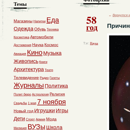
Темы
58
←
Вернутся к
Еда
Магазины
Напитки
год
Причин
Одежда
Обувь
Техника
Автомобили
Косметика
Тэг:
Наука
Наука
Космос
Достижения
Кино
Музыка
Авиация
Живопись
Книги
Архитектура
Театр
Телевидение
Радио
Газеты
Журналы
Политика
Религия
Полит бюро
Астрология
7 ноября
Свадьбы
1 мая
Игрушки
Игры
Новый год
Дети
Мода
Спорт
Армия
ВУЗы
Школа
Милиция