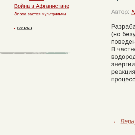
Война в Афганистане
Автор:
N
Эпоха застоя
Мультфильмы
Разраба
Все темы
(но бе
поведен
В частн
водород
энергии
реакция
процес
←
Верн