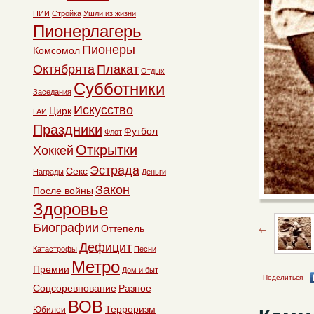
НИИ
Стройка
Ушли из жизни
Пионерлагерь
Пионеры
Комсомол
Октябрята
Плакат
Отдых
Субботники
Заседания
Искусство
Цирк
ГАИ
Праздники
Футбол
Флот
Открытки
Хоккей
Эстрада
Секс
Награды
Деньги
Закон
После войны
Здоровье
Биографии
Оттепель
Дефицит
Катастрофы
Песни
Метро
Премии
Дом и быт
Поделиться
Соцсоревнование
Разное
ВОВ
Терроризм
Юбилеи