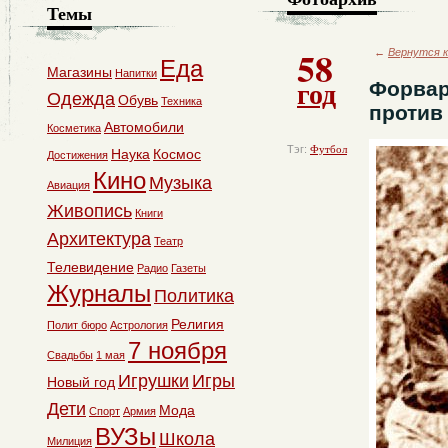
Темы
58
←
Вернутся к
Еда
Магазины
Напитки
год
Форвар
Одежда
Обувь
Техника
против
Автомобили
Косметика
Тэг:
Футбол
Наука
Космос
Достижения
Кино
Музыка
Авиация
Живопись
Книги
Архитектура
Театр
Телевидение
Радио
Газеты
Журналы
Политика
Религия
Полит бюро
Астрология
7 ноября
Свадьбы
1 мая
Игрушки
Игры
Новый год
Дети
Мода
Спорт
Армия
ВУЗы
Школа
Милиция