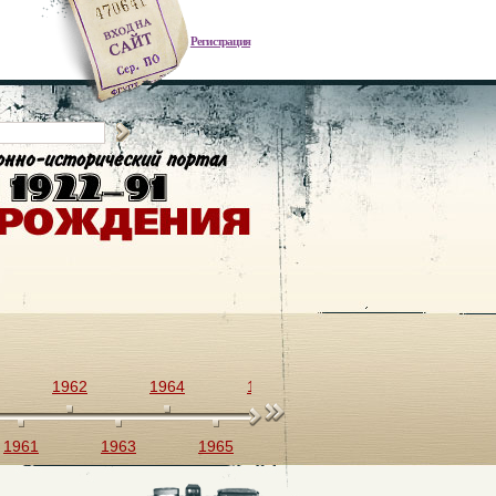
Регистрация
1962
1964
1966
1968
1970
1961
1963
1965
1967
1969