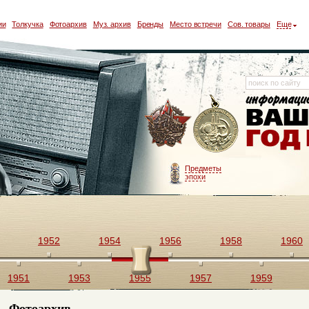
ии
Толкучка
Фотоархив
Муз. архив
Бренды
Место встречи
Сов. товары
Еще
Предметы
эпохи
1952
1954
1956
1958
1960
1951
1953
1955
1957
1959
Фотоархив