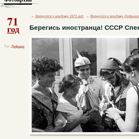
71
←
Вернутся к альбому 1971 год
←
Вернутся к альбому Дефици
год
Берегись иностранца! СССР Спе
Тэг:
Дефицит