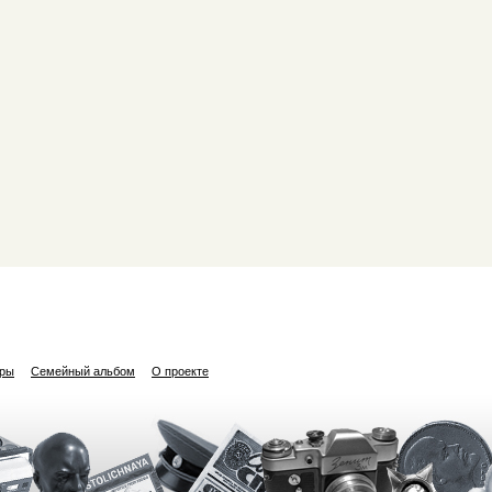
ары
Семейный альбом
О проекте