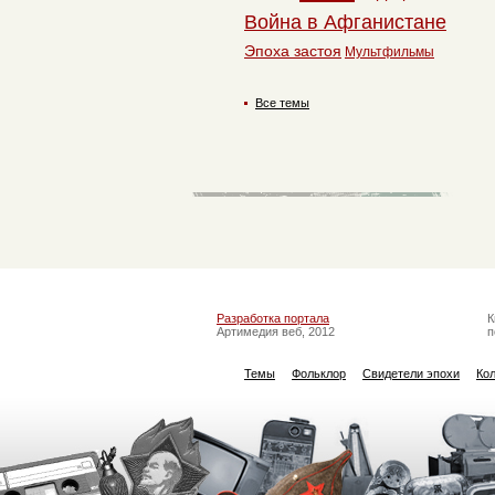
Война в Афганистане
Эпоха застоя
Мультфильмы
Все темы
Разработка портала
К
Артимедия веб, 2012
п
Темы
Фольклор
Свидетели эпохи
Ко