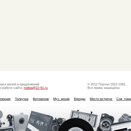
нига жалоб и предложений
© 2012 Портал 1922-1991.
о работе сайта:
rodina@22-91.ru
Все права защищены.
ллекции
Толкучка
Фотоархив
Муз. архив
Бренды
Место встречи
Сов. тов