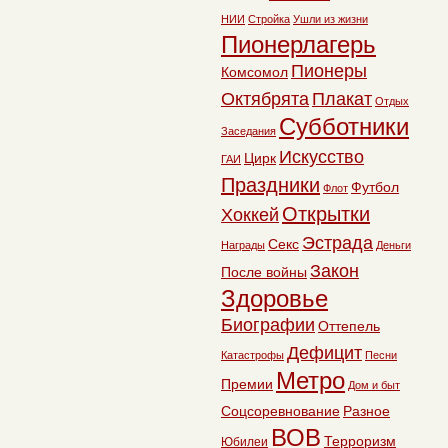
НИИ
Стройка
Ушли из жизни
Пионерлагерь
Пионеры
Комсомол
Октябрята
Плакат
Отдых
Субботники
Заседания
Искусство
Цирк
ГАИ
Праздники
Футбол
Флот
Открытки
Хоккей
Эстрада
Секс
Награды
Деньги
Закон
После войны
Здоровье
Биографии
Оттепель
Дефицит
Катастрофы
Песни
Метро
Премии
Дом и быт
Соцсоревнование
Разное
ВОВ
Терроризм
Юбилеи