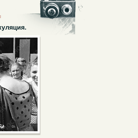
т
куляция.