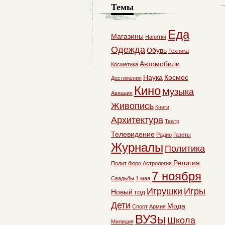
Темы
Еда
Магазины
Напитки
Одежда
Обувь
Техника
Автомобили
Косметика
Наука
Космос
Достижения
Кино
Музыка
Авиация
Живопись
Книги
Архитектура
Театр
Телевидение
Радио
Газеты
Журналы
Политика
Религия
Полит бюро
Астрология
7 ноября
Свадьбы
1 мая
Игрушки
Игры
Новый год
Дети
Мода
Спорт
Армия
ВУЗы
Школа
Милиция