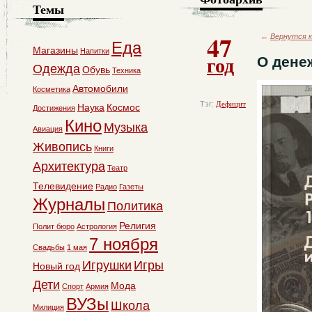
Темы
47
←
Вернутся к
Еда
Магазины
Напитки
год
О дене
Одежда
Обувь
Техника
Автомобили
Косметика
Тэг:
Дефицит
Наука
Космос
Достижения
Кино
Музыка
Авиация
Живопись
Книги
Архитектура
Театр
Телевидение
Радио
Газеты
Журналы
Политика
Религия
Полит бюро
Астрология
7 ноября
Свадьбы
1 мая
Игрушки
Игры
Новый год
Дети
Мода
Спорт
Армия
ВУЗы
Школа
Милиция