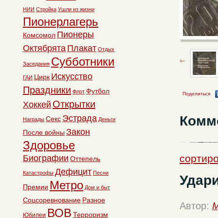
НИИ
Стройка
Ушли из жизни
Пионерлагерь
Пионеры
Комсомол
Октябрята
Плакат
Отдых
Субботники
Заседания
Искусство
Цирк
ГАИ
Праздники
Футбол
Флот
Поделиться
Открытки
Хоккей
Комм
Эстрада
Секс
Награды
Деньги
Закон
После войны
Здоровье
сортиро
Биографии
Оттепель
Дефицит
Катастрофы
Песни
Удари
Метро
Премии
Дом и быт
Соцсоревнование
Разное
Автор:
M
ВОВ
Терроризм
Юбилеи