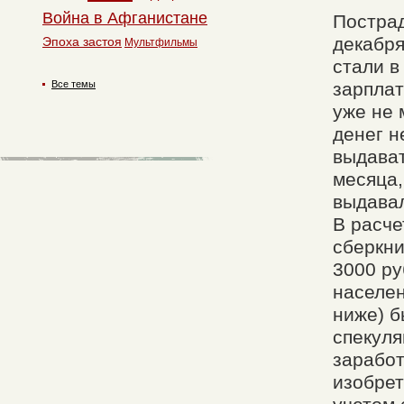
Война в Афганистане
Пострад
декабря
Эпоха застоя
Мультфильмы
стали в
Все темы
зарплат
уже не 
денег н
выдават
месяца,
выдавал
В расче
сберкни
3000 ру
населен
ниже) б
спекуля
заработ
изобрет