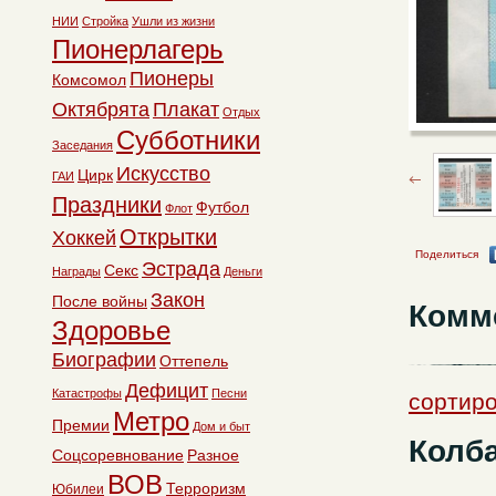
НИИ
Стройка
Ушли из жизни
Пионерлагерь
Пионеры
Комсомол
Октябрята
Плакат
Отдых
Субботники
Заседания
Искусство
Цирк
ГАИ
Праздники
Футбол
Флот
Открытки
Хоккей
Поделиться
Эстрада
Секс
Награды
Деньги
Закон
После войны
Комм
Здоровье
Биографии
Оттепель
Дефицит
Катастрофы
Песни
сортиро
Метро
Премии
Дом и быт
Колба
Соцсоревнование
Разное
ВОВ
Терроризм
Юбилеи