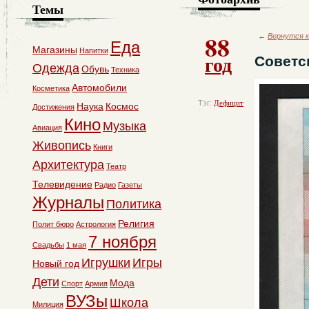
Темы
88
←
Вернутся к
Еда
Магазины
Напитки
год
Советс
Одежда
Обувь
Техника
Автомобили
Косметика
Тэг:
Дефицит
Наука
Космос
Достижения
Кино
Музыка
Авиация
Живопись
Книги
Архитектура
Театр
Телевидение
Радио
Газеты
Журналы
Политика
Религия
Полит бюро
Астрология
7 ноября
Свадьбы
1 мая
Игрушки
Игры
Новый год
Дети
Мода
Спорт
Армия
ВУЗы
Школа
Милиция