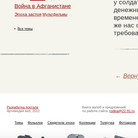
у солда
Война в Афганистане
денежны
Эпоха застоя
Мультфильмы
времене
же нас 
Все темы
требова
←
Верн
Разработка портала
Книга жалоб и предложений
Артимедия веб, 2012
по работе сайта:
rodina@22-91.ru
Темы
Фольклор
Свидетели эпохи
Коллекции
Толкучка
Фотоархив