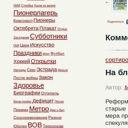
НИИ
Стройка
Ушли из жизни
Пионерлагерь
Пионеры
Комсомол
Поделиться
Октябрята
Плакат
Отдых
Субботники
Комм
Заседания
Искусство
Цирк
ГАИ
Праздники
Футбол
Флот
сортиро
Открытки
Хоккей
Эстрада
Секс
На бл
Награды
Деньги
Закон
После войны
Здоровье
Автор:
M
Биографии
Оттепель
Дефицит
Реформа
Катастрофы
Песни
Метро
старые 
Премии
Дом и быт
мера пр
Соцсоревнование
Разное
спекуля
ВОВ
Терроризм
Юбилеи