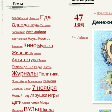
Темы
47
←
Вернутся к
Еда
Магазины
Напитки
год
Денежн
Одежда
Обувь
Техника
Автомобили
Косметика
Тэг:
Дефицит
Наука
Космос
Достижения
Кино
Музыка
Авиация
Живопись
Книги
Архитектура
Театр
Телевидение
Радио
Газеты
Журналы
Политика
Религия
Полит бюро
Астрология
7 ноября
Свадьбы
1 мая
Игрушки
Игры
Новый год
Дети
Мода
Спорт
Армия
ВУЗы
Школа
Милиция