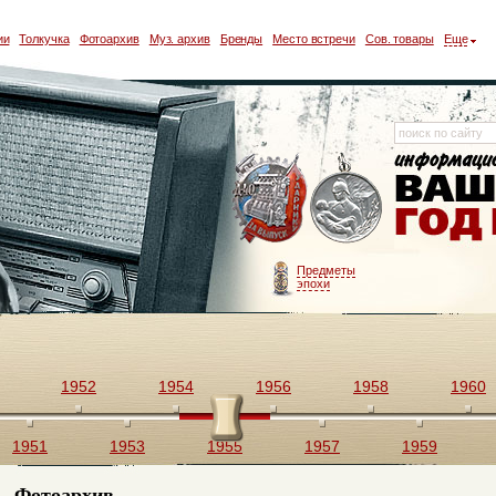
ии
Толкучка
Фотоархив
Муз. архив
Бренды
Место встречи
Сов. товары
Еще
Предметы
эпохи
1952
1954
1956
1958
1960
1951
1953
1955
1957
1959
Фотоархив