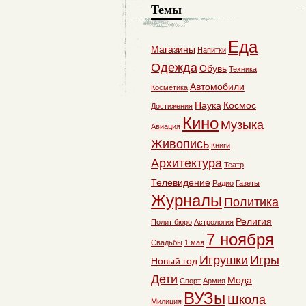
Темы
Еда
Магазины
Напитки
Одежда
Обувь
Техника
Автомобили
Косметика
Наука
Космос
Достижения
Кино
Музыка
Авиация
Живопись
Книги
Архитектура
Театр
Телевидение
Радио
Газеты
Журналы
Политика
Религия
Полит бюро
Астрология
7 ноября
Свадьбы
1 мая
Игрушки
Игры
Новый год
Дети
Мода
Спорт
Армия
ВУЗы
Школа
Милиция