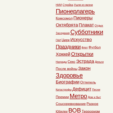
НИИ
Стройка
Ушли из жизни
Пионерлагерь
Пионеры
Комсомол
Октябрята
Плакат
Отдых
Субботники
Заседания
Искусство
Цирк
ГАИ
Праздники
Футбол
Флот
Открытки
Хоккей
Эстрада
Секс
Награды
Деньги
Закон
После войны
Здоровье
Биографии
Оттепель
Дефицит
Катастрофы
Песни
Метро
Премии
Дом и быт
Соцсоревнование
Разное
ВОВ
Терроризм
Юбилеи