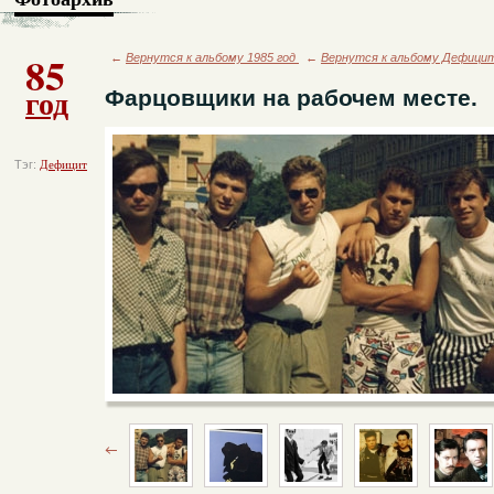
85
←
Вернутся к альбому 1985 год
←
Вернутся к альбому Дефици
год
Фарцовщики на рабочем месте.
Тэг:
Дефицит