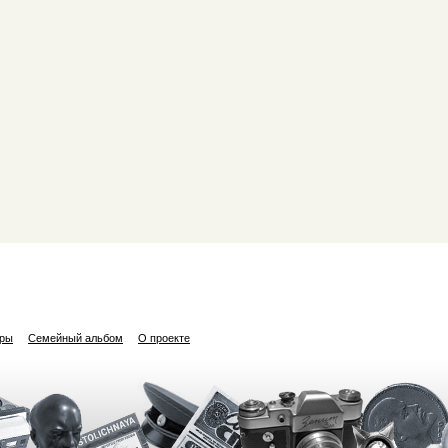
ары
Семейный альбом
О проекте