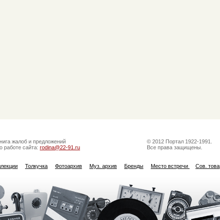
нига жалоб и предложений
© 2012 Портал 1922-1991.
о работе сайта:
rodina@22-91.ru
Все права защищены.
ллекции
Толкучка
Фотоархив
Муз. архив
Бренды
Место встречи
Сов. тов