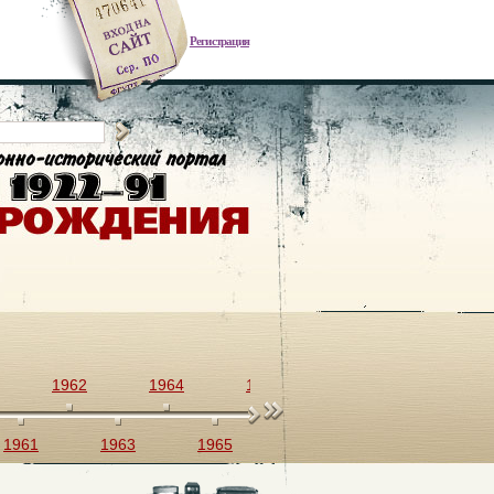
Регистрация
1962
1964
1966
1968
1970
1961
1963
1965
1967
1969