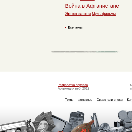
Война в Афганистане
Эпоха застоя
Мультфильмы
Все темы
Разработка портала
К
Артимедия веб, 2012
п
Темы
Фольклор
Свидетели эпохи
Ко