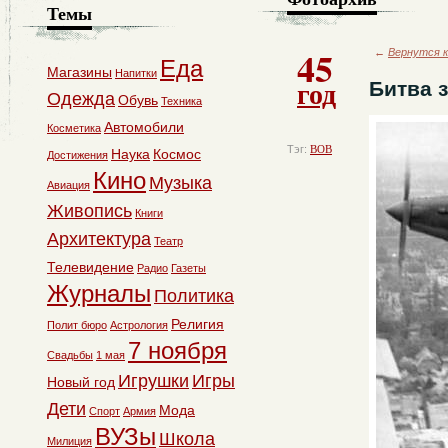
Темы
45
←
Вернутся к
Еда
Магазины
Напитки
год
Битва 
Одежда
Обувь
Техника
Автомобили
Косметика
Тэг:
ВОВ
Наука
Космос
Достижения
Кино
Музыка
Авиация
Живопись
Книги
Архитектура
Театр
Телевидение
Радио
Газеты
Журналы
Политика
Религия
Полит бюро
Астрология
7 ноября
Свадьбы
1 мая
Игрушки
Игры
Новый год
Дети
Мода
Спорт
Армия
ВУЗы
Школа
Милиция