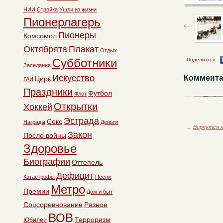
НИИ
Стройка
Ушли из жизни
Пионерлагерь
Пионеры
Комсомол
Октябрята
Плакат
Отдых
Субботники
Поделиться
Заседания
Искусство
Коммента
Цирк
ГАИ
Праздники
Футбол
Флот
Открытки
Хоккей
Эстрада
Секс
Награды
Деньги
←
Вернутся н
Закон
После войны
Здоровье
Биографии
Оттепель
Дефицит
Катастрофы
Песни
Метро
Премии
Дом и быт
Соцсоревнование
Разное
ВОВ
Терроризм
Юбилеи