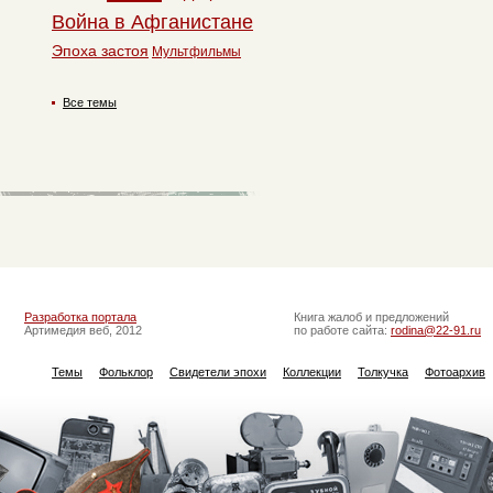
Война в Афганистане
Эпоха застоя
Мультфильмы
Все темы
Разработка портала
Книга жалоб и предложений
Артимедия веб, 2012
по работе сайта:
rodina@22-91.ru
Темы
Фольклор
Свидетели эпохи
Коллекции
Толкучка
Фотоархив