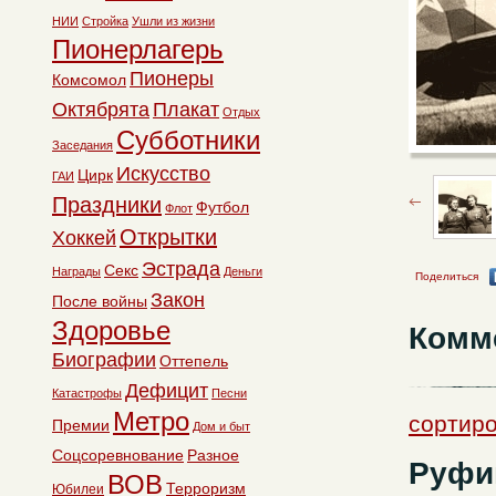
НИИ
Стройка
Ушли из жизни
Пионерлагерь
Пионеры
Комсомол
Октябрята
Плакат
Отдых
Субботники
Заседания
Искусство
Цирк
ГАИ
Праздники
Футбол
Флот
Открытки
Хоккей
Эстрада
Секс
Награды
Деньги
Поделиться
Закон
После войны
Здоровье
Комм
Биографии
Оттепель
Дефицит
Катастрофы
Песни
Метро
сортиро
Премии
Дом и быт
Соцсоревнование
Разное
Руфи
ВОВ
Терроризм
Юбилеи