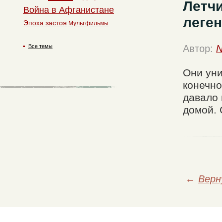
Летчи
Война в Афганистане
леген
Эпоха застоя
Мультфильмы
Все темы
Автор:
N
Они уни
конечно
давало 
домой. 
←
Верн