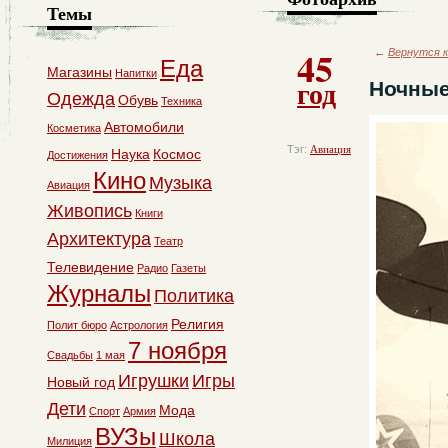
Темы
45
←
Вернутся к
Еда
Магазины
Напитки
год
Ночные
Одежда
Обувь
Техника
Автомобили
Косметика
Тэг:
Авиация
Наука
Космос
Достижения
Кино
Музыка
Авиация
Живопись
Книги
Архитектура
Театр
Телевидение
Радио
Газеты
Журналы
Политика
Религия
Полит бюро
Астрология
7 ноября
Свадьбы
1 мая
Игрушки
Игры
Новый год
Дети
Мода
Спорт
Армия
ВУЗы
Школа
Милиция