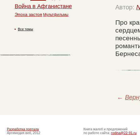
Война в Афганистане
Автор:
N
Эпоха застоя
Мультфильмы
Про кра
сердцем
Все темы
песенны
романти
Бернеса
←
Верн
Разработка портала
Книга жалоб и предложений
Артимедия веб, 2012
по работе сайта:
rodina@22-91.ru