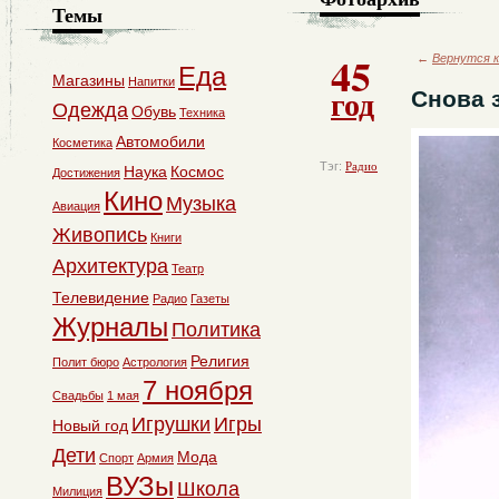
Темы
45
←
Вернутся к
Еда
Магазины
Напитки
год
Снова 
Одежда
Обувь
Техника
Автомобили
Косметика
Тэг:
Радио
Наука
Космос
Достижения
Кино
Музыка
Авиация
Живопись
Книги
Архитектура
Театр
Телевидение
Радио
Газеты
Журналы
Политика
Религия
Полит бюро
Астрология
7 ноября
Свадьбы
1 мая
Игрушки
Игры
Новый год
Дети
Мода
Спорт
Армия
ВУЗы
Школа
Милиция