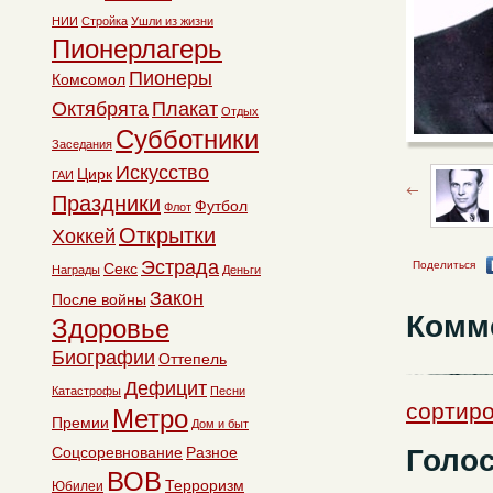
НИИ
Стройка
Ушли из жизни
Пионерлагерь
Пионеры
Комсомол
Октябрята
Плакат
Отдых
Субботники
Заседания
Искусство
Цирк
ГАИ
Праздники
Футбол
Флот
Открытки
Хоккей
Эстрада
Поделиться
Секс
Награды
Деньги
Закон
После войны
Комм
Здоровье
Биографии
Оттепель
Дефицит
Катастрофы
Песни
сортиро
Метро
Премии
Дом и быт
Голос
Соцсоревнование
Разное
ВОВ
Терроризм
Юбилеи