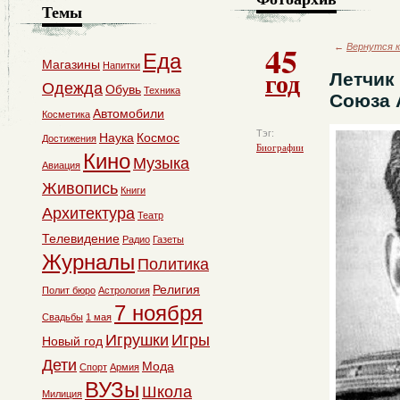
Темы
45
←
Вернутся к
Еда
Магазины
Напитки
год
Летчик 
Одежда
Обувь
Техника
Союза 
Автомобили
Косметика
Тэг:
Наука
Космос
Достижения
Биографии
Кино
Музыка
Авиация
Живопись
Книги
Архитектура
Театр
Телевидение
Радио
Газеты
Журналы
Политика
Религия
Полит бюро
Астрология
7 ноября
Свадьбы
1 мая
Игрушки
Игры
Новый год
Дети
Мода
Спорт
Армия
ВУЗы
Школа
Милиция