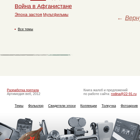
Война в Афганистане
Эпоха застоя
Мультфильмы
←
Верн
Все темы
Разработка портала
Книга жалоб и предложений
Артимедия веб, 2012
по работе сайта:
rodina@22-91.ru
Темы
Фольклор
Свидетели эпохи
Коллекции
Толкучка
Фотоархив