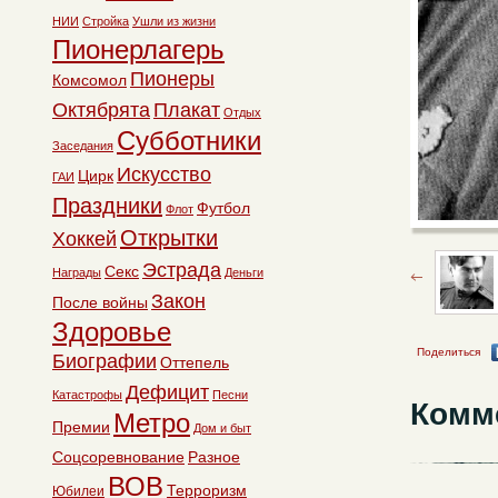
НИИ
Стройка
Ушли из жизни
Пионерлагерь
Пионеры
Комсомол
Октябрята
Плакат
Отдых
Субботники
Заседания
Искусство
Цирк
ГАИ
Праздники
Футбол
Флот
Открытки
Хоккей
Эстрада
Секс
Награды
Деньги
Закон
После войны
Здоровье
Поделиться
Биографии
Оттепель
Дефицит
Катастрофы
Песни
Комм
Метро
Премии
Дом и быт
Соцсоревнование
Разное
ВОВ
Терроризм
Юбилеи