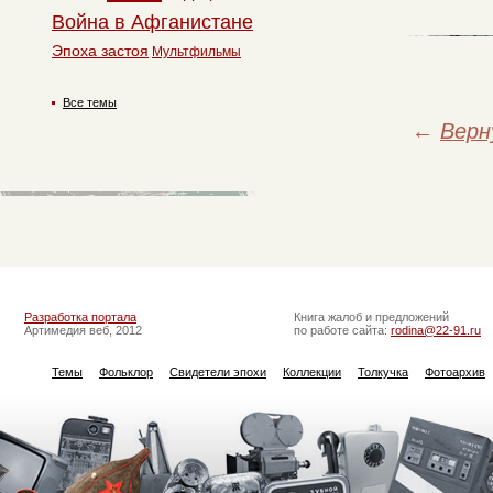
Война в Афганистане
Эпоха застоя
Мультфильмы
Все темы
←
Верн
Разработка портала
Книга жалоб и предложений
Артимедия веб, 2012
по работе сайта:
rodina@22-91.ru
Темы
Фольклор
Свидетели эпохи
Коллекции
Толкучка
Фотоархив