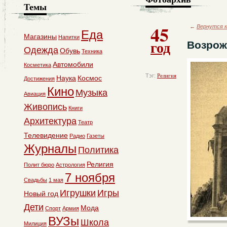
Темы
45
←
Вернутся к
Еда
Магазины
Напитки
год
Возрож
Одежда
Обувь
Техника
Автомобили
Косметика
Тэг:
Религия
Наука
Космос
Достижения
Кино
Музыка
Авиация
Живопись
Книги
Архитектура
Театр
Телевидение
Радио
Газеты
Журналы
Политика
Религия
Полит бюро
Астрология
7 ноября
Свадьбы
1 мая
Игрушки
Игры
Новый год
Дети
Мода
Спорт
Армия
ВУЗы
Школа
Милиция