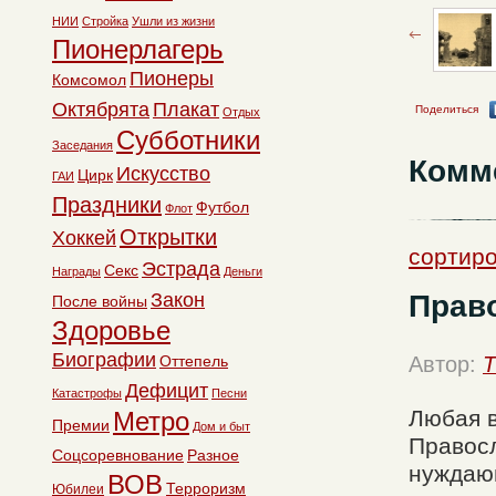
НИИ
Стройка
Ушли из жизни
Пионерлагерь
Пионеры
Комсомол
Октябрята
Плакат
Поделиться
Отдых
Субботники
Заседания
Комм
Искусство
Цирк
ГАИ
Праздники
Футбол
Флот
Открытки
Хоккей
сортиро
Эстрада
Секс
Награды
Деньги
Прав
Закон
После войны
Здоровье
Биографии
Оттепель
Автор:
T
Дефицит
Катастрофы
Песни
Любая в
Метро
Премии
Дом и быт
Правосл
Соцсоревнование
Разное
нуждающ
ВОВ
Терроризм
Юбилеи