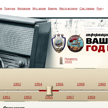
ии
Толкучка
Фотоархив
Муз. архив
Бренды
Место встречи
Сов. товары
Еще
Предметы
эпохи
1952
1954
1956
1958
1960
1951
1953
1955
1957
1959
Фотоархив