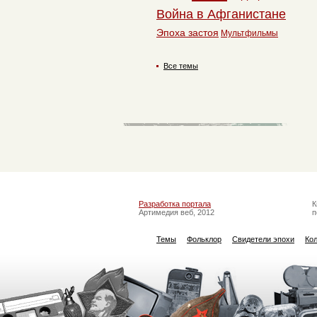
Война в Афганистане
Эпоха застоя
Мультфильмы
Все темы
Разработка портала
К
Артимедия веб, 2012
п
Темы
Фольклор
Свидетели эпохи
Ко