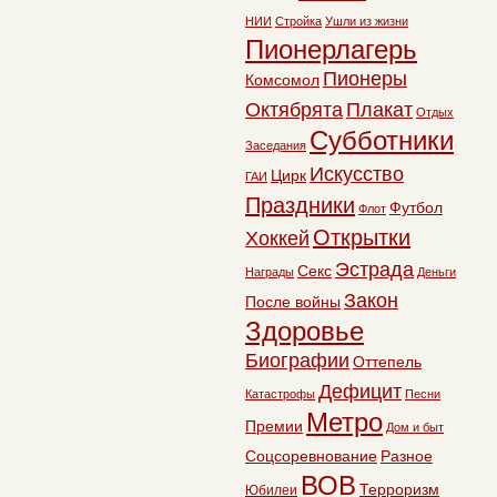
НИИ
Стройка
Ушли из жизни
Пионерлагерь
Пионеры
Комсомол
Октябрята
Плакат
Отдых
Субботники
Заседания
Искусство
Цирк
ГАИ
Праздники
Футбол
Флот
Открытки
Хоккей
Эстрада
Секс
Награды
Деньги
Закон
После войны
Здоровье
Биографии
Оттепель
Дефицит
Катастрофы
Песни
Метро
Премии
Дом и быт
Соцсоревнование
Разное
ВОВ
Терроризм
Юбилеи