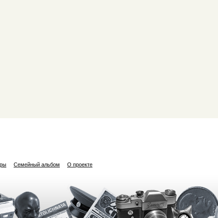
ары
Семейный альбом
О проекте