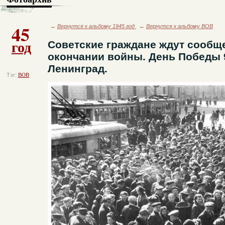
45
←
Вернутся к альбому 1945 год
←
Вернутся к альбому ВОВ
год
Советские граждане ждут сооб
окончании войны. День Победы 9
Ленинград.
Тэг:
ВОВ