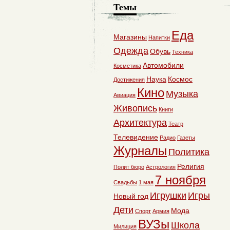
Темы
Еда
Магазины
Напитки
Одежда
Обувь
Техника
Автомобили
Косметика
Наука
Космос
Достижения
Кино
Музыка
Авиация
Живопись
Книги
Архитектура
Театр
Телевидение
Радио
Газеты
Журналы
Политика
Религия
Полит бюро
Астрология
7 ноября
Свадьбы
1 мая
Игрушки
Игры
Новый год
Дети
Мода
Спорт
Армия
ВУЗы
Школа
Милиция