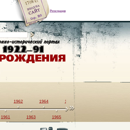
Регистрация
1962
1964
1966
1968
1970
1961
1963
1965
1967
1969