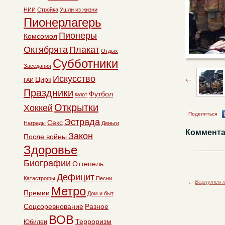
НИИ
Стройка
Ушли из жизни
Пионерлагерь
Пионеры
Комсомол
Октябрята
Плакат
Отдых
Субботники
Заседания
Искусство
Цирк
ГАИ
Праздники
Футбол
Флот
Открытки
Хоккей
Поделиться
Эстрада
Секс
Награды
Деньги
Коммента
Закон
После войны
Здоровье
Биографии
Оттепель
Дефицит
Катастрофы
Песни
←
Вернутся н
Метро
Премии
Дом и быт
Соцсоревнование
Разное
ВОВ
Терроризм
Юбилеи