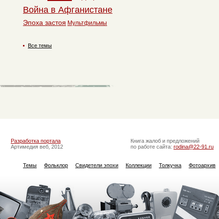
Война в Афганистане
Эпоха застоя
Мультфильмы
Все темы
Разработка портала
Книга жалоб и предложений
Артимедия веб, 2012
по работе сайта:
rodina@22-91.ru
Темы
Фольклор
Свидетели эпохи
Коллекции
Толкучка
Фотоархив