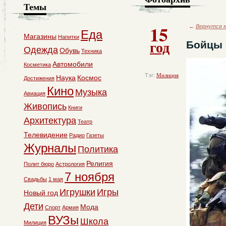
Темы
15
←
Вернутся к
Еда
Магазины
Напитки
год
Бойцы 
Одежда
Обувь
Техника
Автомобили
Косметика
Тэг:
Милиция
Наука
Космос
Достижения
Кино
Музыка
Авиация
Живопись
Книги
Архитектура
Театр
Телевидение
Радио
Газеты
Журналы
Политика
Религия
Полит бюро
Астрология
7 ноября
Свадьбы
1 мая
Игрушки
Игры
Новый год
Дети
Мода
Спорт
Армия
ВУЗы
Школа
Милиция