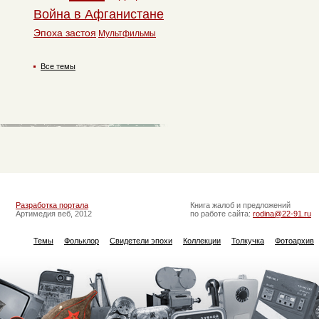
Война в Афганистане
Эпоха застоя
Мультфильмы
Все темы
Разработка портала
Книга жалоб и предложений
Артимедия веб, 2012
по работе сайта:
rodina@22-91.ru
Темы
Фольклор
Свидетели эпохи
Коллекции
Толкучка
Фотоархив