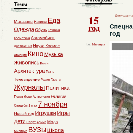
Темы
15
←
Вернутся к
Еда
Магазины
Напитки
год
Спецна
Одежда
Обувь
Техника
год
Автомобили
Косметика
Тэг:
Милиция
Наука
Космос
Достижения
Кино
Музыка
Авиация
Живопись
Книги
Архитектура
Театр
Телевидение
Радио
Газеты
Журналы
Политика
Религия
Полит бюро
Астрология
7 ноября
Свадьбы
1 мая
Игрушки
Игры
Новый год
Дети
Мода
Спорт
Армия
ВУЗы
Школа
Милиция