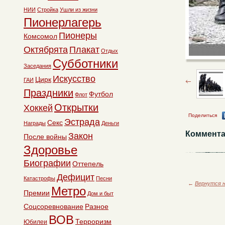
НИИ
Стройка
Ушли из жизни
Пионерлагерь
Пионеры
Комсомол
Октябрята
Плакат
Отдых
Субботники
Заседания
Искусство
Цирк
ГАИ
Праздники
Футбол
Флот
Открытки
Хоккей
Поделиться
Эстрада
Секс
Награды
Деньги
Коммента
Закон
После войны
Здоровье
Биографии
Оттепель
Дефицит
Катастрофы
Песни
←
Вернутся н
Метро
Премии
Дом и быт
Соцсоревнование
Разное
ВОВ
Терроризм
Юбилеи