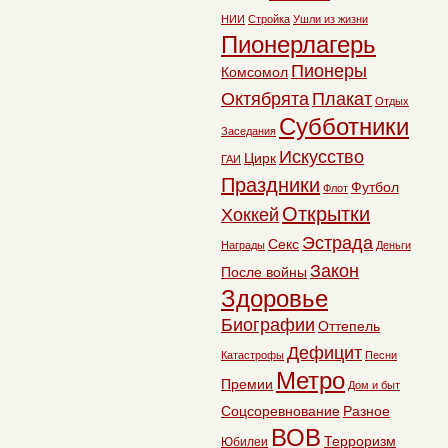
НИИ
Стройка
Ушли из жизни
Пионерлагерь
Пионеры
Комсомол
Октябрята
Плакат
Отдых
Субботники
Заседания
Искусство
Цирк
ГАИ
Праздники
Футбол
Флот
Открытки
Хоккей
Эстрада
Секс
Награды
Деньги
Закон
После войны
Здоровье
Биографии
Оттепель
Дефицит
Катастрофы
Песни
Метро
Премии
Дом и быт
Соцсоревнование
Разное
ВОВ
Терроризм
Юбилеи