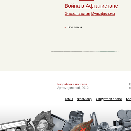
Война в Афганистане
Эпоха застоя
Мультфильмы
Все темы
Разработка портала
К
Артимедия веб, 2012
п
Темы
Фольклор
Свидетели эпохи
Ко