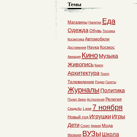
Темы
Еда
Магазины
Напитки
Одежда
Обувь
Техника
Автомобили
Косметика
Наука
Космос
Достижения
Кино
Музыка
Авиация
Живопись
Книги
Архитектура
Театр
Телевидение
Радио
Газеты
Журналы
Политика
Религия
Полит бюро
Астрология
7 ноября
Свадьбы
1 мая
Игрушки
Игры
Новый год
Дети
Мода
Спорт
Армия
ВУЗы
Школа
Милиция