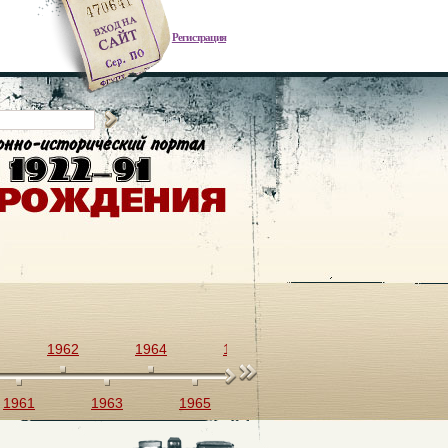
Регистрация
1962
1964
1966
1968
1970
1961
1963
1965
1967
1969