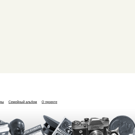
ары
Семейный альбом
О проекте