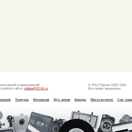
нига жалоб и предложений
© 2012 Портал 1922-1991.
о работе сайта:
rodina@22-91.ru
Все права защищены.
ллекции
Толкучка
Фотоархив
Муз. архив
Бренды
Место встречи
Сов. тов