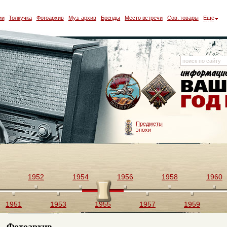
ии
Толкучка
Фотоархив
Муз. архив
Бренды
Место встречи
Сов. товары
Еще
Предметы
эпохи
1952
1954
1956
1958
1960
1951
1953
1955
1957
1959
Фотоархив