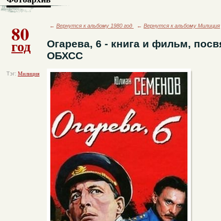
80
←
Вернутся к альбому 1980 год
←
Вернутся к альбому Милиция
год
Огарева, 6 - книга и фильм, по
ОБХСС
Тэг:
Милиция