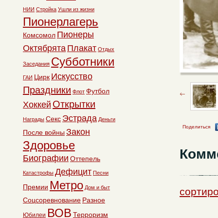
НИИ
Стройка
Ушли из жизни
Пионерлагерь
Пионеры
Комсомол
Октябрята
Плакат
Отдых
Субботники
Заседания
Искусство
Цирк
ГАИ
Праздники
Футбол
Флот
Открытки
Хоккей
Эстрада
Секс
Награды
Деньги
Поделиться
Закон
После войны
Здоровье
Комм
Биографии
Оттепель
Дефицит
Катастрофы
Песни
Метро
Премии
Дом и быт
сортиро
Соцсоревнование
Разное
ВОВ
Терроризм
Юбилеи