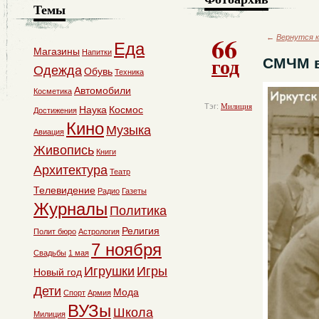
Темы
66
←
Вернутся к
Еда
Магазины
Напитки
год
СМЧМ в
Одежда
Обувь
Техника
Автомобили
Косметика
Тэг:
Милиция
Наука
Космос
Достижения
Кино
Музыка
Авиация
Живопись
Книги
Архитектура
Театр
Телевидение
Радио
Газеты
Журналы
Политика
Религия
Полит бюро
Астрология
7 ноября
Свадьбы
1 мая
Игрушки
Игры
Новый год
Дети
Мода
Спорт
Армия
ВУЗы
Школа
Милиция