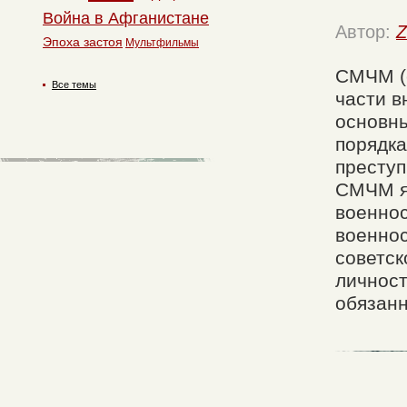
Война в Афганистане
Автор:
Z
Эпоха застоя
Мультфильмы
СМЧМ (
Все темы
части в
основн
порядка
преступ
СМЧМ я
военнос
военно
советск
личност
обязанн