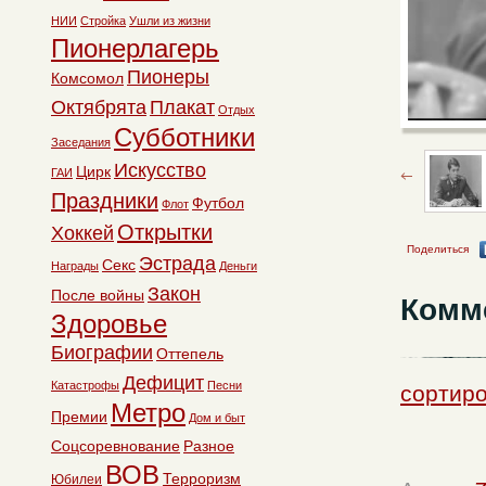
НИИ
Стройка
Ушли из жизни
Пионерлагерь
Пионеры
Комсомол
Октябрята
Плакат
Отдых
Субботники
Заседания
Искусство
Цирк
ГАИ
Праздники
Футбол
Флот
Открытки
Хоккей
Поделиться
Эстрада
Секс
Награды
Деньги
Закон
После войны
Комм
Здоровье
Биографии
Оттепель
Дефицит
Катастрофы
Песни
сортиро
Метро
Премии
Дом и быт
Соцсоревнование
Разное
ВОВ
Терроризм
Юбилеи