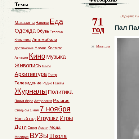
Темы
71
←
Вернутся к
Еда
Магазины
Напитки
год
Пал Па
Одежда
Обувь
Техника
Автомобили
Косметика
Тэг:
Милиция
Наука
Космос
Достижения
Кино
Музыка
Авиация
Живопись
Книги
Архитектура
Театр
Телевидение
Радио
Газеты
Журналы
Политика
Религия
Полит бюро
Астрология
7 ноября
Свадьбы
1 мая
Игрушки
Игры
Новый год
Дети
Мода
Спорт
Армия
ВУЗы
Школа
Милиция