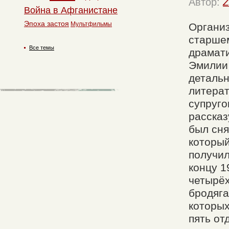
Автор:
Z
Война в Афганистане
Эпоха застоя
Мультфильмы
Организ
старшем
Все темы
драмат
Эмилии
детальн
литерат
супруго
расска
был сня
который
получил
концу 1
четырёх
бродяга
которы
пять от