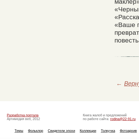
маклер»
«Черный
«Расска
«Ваше п
преврат
повест
←
Верн
Разработка портала
Книга жалоб и предложений
Артимедия веб, 2012
по работе сайта:
rodina@22-91.ru
Темы
Фольклор
Свидетели эпохи
Коллекции
Толкучка
Фотоархив