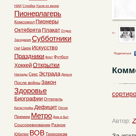
НИИ
Стройка
Ушли из жизни
Пионерлагерь
Пионеры
Комсомол
Октябрята
Плакат
Отдых
Субботники
Заседания
Искусство
Цирк
ГАИ
Поделиться
Праздники
Футбол
Флот
Открытки
Хоккей
Комм
Эстрада
Секс
Награды
Деньги
Закон
После войны
Здоровье
сортиро
Биографии
Оттепель
Дефицит
Катастрофы
Песни
Метро
Премии
Дом и быт
Автор:
Z
Соцсоревнование
Разное
ВОВ
Терроризм
Юбилеи
За иск