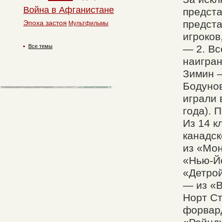
Война в Афганистане
предста
предста
Эпоха застоя
Мультфильмы
игроков
Все темы
— 2. Вс
наигран
Зимин 
Бодунов
играли 
года). 
Из 14 к
канадск
из «Мон
«Нью-Йо
«Детрой
— из «
Норт Ст
форвард