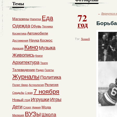
Темы
72
←
Вернутся к
Еда
Магазины
Напитки
год
Борьба
Одежда
Обувь
Техника
Автомобили
Косметика
Тэг:
Хоккей
Наука
Космос
Достижения
Кино
Музыка
Авиация
Живопись
Книги
Архитектура
Театр
Телевидение
Радио
Газеты
Журналы
Политика
Религия
Полит бюро
Астрология
7 ноября
Свадьбы
1 мая
Игрушки
Игры
Новый год
Дети
Мода
Спорт
Армия
ВУЗы
Школа
Милиция