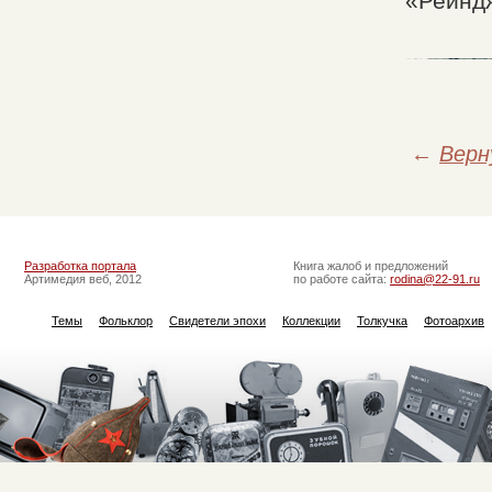
«Рейндж
←
Верн
Разработка портала
Книга жалоб и предложений
Артимедия веб, 2012
по работе сайта:
rodina@22-91.ru
Темы
Фольклор
Свидетели эпохи
Коллекции
Толкучка
Фотоархив