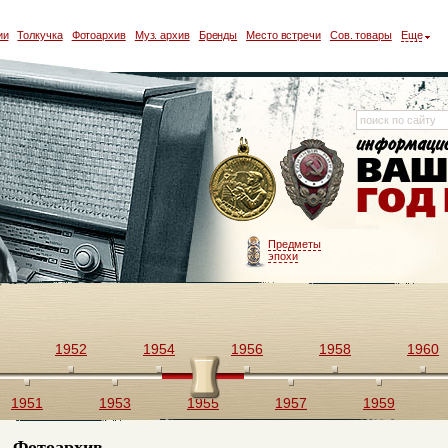
ии
Толкучка
Фотоархив
Муз. архив
Бренды
Место встречи
Сов. товары
Еще
Предметы
эпохи
1952
1954
1956
1958
1960
1951
1953
1955
1957
1959
Фотоархив