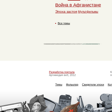
Война в Афганистане
Эпоха застоя
Мультфильмы
Все темы
Разработка портала
К
Артимедия веб, 2012
п
Темы
Фольклор
Свидетели эпохи
Ко