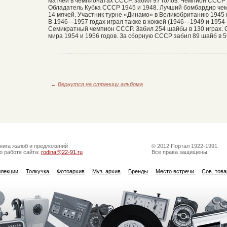
матчей в чемпионатах СССР, забил 97 голов. Чемпион СССР 1
Обладатель Кубка СССР 1945 и 1948. Лучший бомбардир че
14 мячей. Участник турне «Динамо» в Великобританию 1945 
В 1946—1957 годах играл также в хоккей (1946—1949 и 195
Семикратный чемпион СССР. Забил 254 шайбы в 130 играх. 
мира 1954 и 1956 годов. За сборную СССР забил 89 шайб в 5
←
Вернутся на страницу альбома
нига жалоб и предложений
© 2012 Портал 1922-1991.
о работе сайта:
rodina@22-91.ru
Все права защищены.
ллекции
Толкучка
Фотоархив
Муз. архив
Бренды
Место встречи
Сов. тов