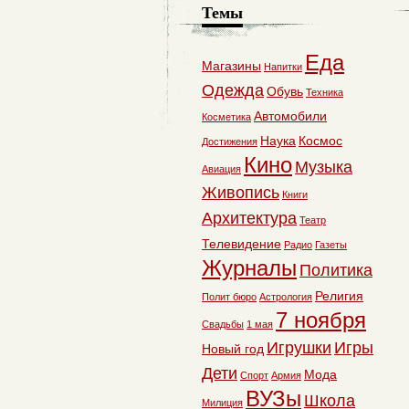
Темы
Еда
Магазины
Напитки
Одежда
Обувь
Техника
Автомобили
Косметика
Наука
Космос
Достижения
Кино
Музыка
Авиация
Живопись
Книги
Архитектура
Театр
Телевидение
Радио
Газеты
Журналы
Политика
Религия
Полит бюро
Астрология
7 ноября
Свадьбы
1 мая
Игрушки
Игры
Новый год
Дети
Мода
Спорт
Армия
ВУЗы
Школа
Милиция