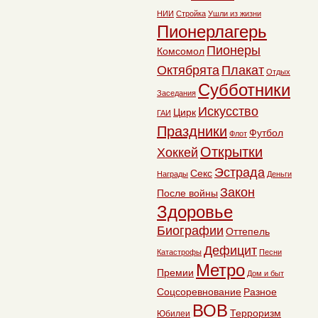
НИИ
Стройка
Ушли из жизни
Пионерлагерь
Пионеры
Комсомол
Октябрята
Плакат
Отдых
Субботники
Заседания
Искусство
Цирк
ГАИ
Праздники
Футбол
Флот
Открытки
Хоккей
Эстрада
Секс
Награды
Деньги
Закон
После войны
Здоровье
Биографии
Оттепель
Дефицит
Катастрофы
Песни
Метро
Премии
Дом и быт
Соцсоревнование
Разное
ВОВ
Терроризм
Юбилеи