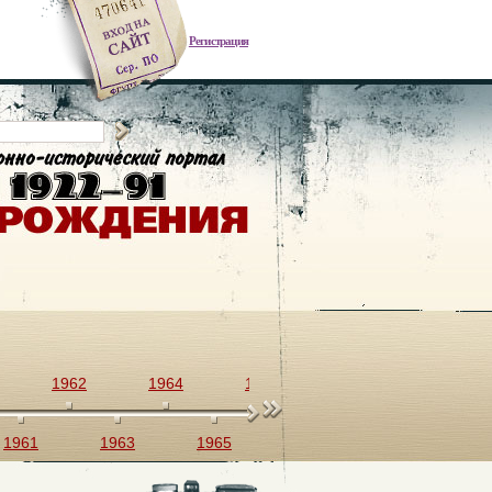
Регистрация
1962
1964
1966
1968
1970
1961
1963
1965
1967
1969