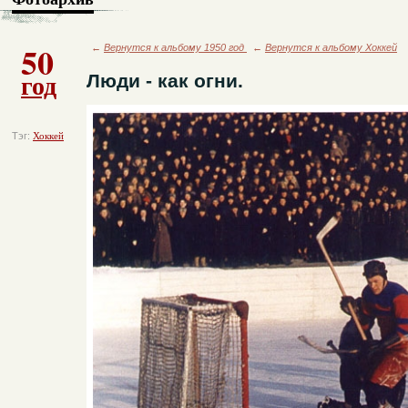
50
←
Вернутся к альбому 1950 год
←
Вернутся к альбому Хоккей
год
Люди - как огни.
Тэг:
Хоккей