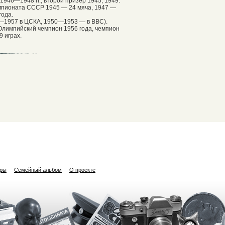
946—1948 гг., второй призёр 1945, 1949.
мпионата СССР 1945 — 24 мяча, 1947 —
года.
4—1957 в ЦСКА, 1950—1953 — в ВВС).
Олимпийский чемпион 1956 года, чемпион
9 играх.
ары
Семейный альбом
О проекте