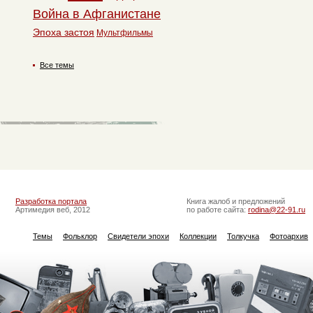
Война в Афганистане
Эпоха застоя
Мультфильмы
Все темы
Разработка портала
Книга жалоб и предложений
Артимедия веб, 2012
по работе сайта:
rodina@22-91.ru
Темы
Фольклор
Свидетели эпохи
Коллекции
Толкучка
Фотоархив