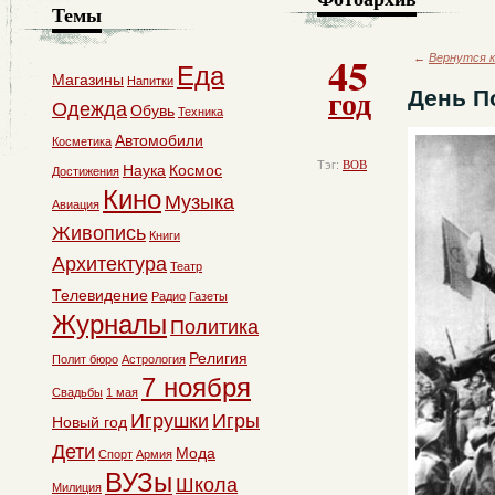
Темы
45
←
Вернутся к
Еда
Магазины
Напитки
год
День П
Одежда
Обувь
Техника
Автомобили
Косметика
Тэг:
ВОВ
Наука
Космос
Достижения
Кино
Музыка
Авиация
Живопись
Книги
Архитектура
Театр
Телевидение
Радио
Газеты
Журналы
Политика
Религия
Полит бюро
Астрология
7 ноября
Свадьбы
1 мая
Игрушки
Игры
Новый год
Дети
Мода
Спорт
Армия
ВУЗы
Школа
Милиция