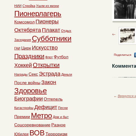
НИИ
Стройка
Ушли из жизни
Пионерлагерь
Пионеры
Комсомол
Октябрята
Плакат
Отдых
Субботники
Заседания
Искусство
Цирк
ГАИ
Праздники
Поделиться
Футбол
Флот
Открытки
Хоккей
Коммента
Эстрада
Секс
Награды
Деньги
Закон
После войны
Здоровье
←
Вернутся н
Биографии
Оттепель
Дефицит
Катастрофы
Песни
Метро
Премии
Дом и быт
Соцсоревнование
Разное
ВОВ
Терроризм
Юбилеи