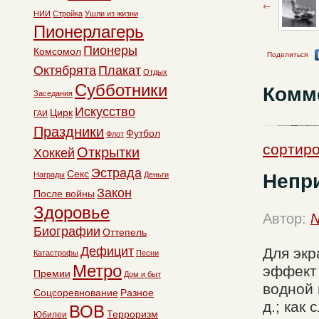
НИИ
Стройка
Ушли из жизни
Пионерлагерь
Пионеры
Комсомол
Поделиться
Октябрята
Плакат
Отдых
Субботники
Комм
Заседания
Искусство
Цирк
ГАИ
Праздники
Футбол
Флот
сортиро
Открытки
Хоккей
Эстрада
Секс
Непр
Награды
Деньги
Закон
После войны
Здоровье
Автор:
N
Биографии
Оттепель
Дефицит
Для экр
Катастрофы
Песни
Метро
эффект
Премии
Дом и быт
водной 
Соцсоревнование
Разное
д.; как
ВОВ
Терроризм
Юбилеи