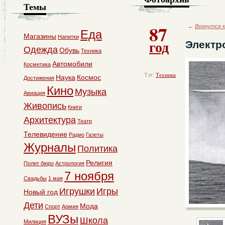
Темы
87
←
Вернутся к
Еда
Магазины
Напитки
год
Электр
Одежда
Обувь
Техника
Автомобили
Косметика
Тэг:
Техника
Наука
Космос
Достижения
Кино
Музыка
Авиация
Живопись
Книги
Архитектура
Театр
Телевидение
Радио
Газеты
Журналы
Политика
Религия
Полит бюро
Астрология
7 ноября
Свадьбы
1 мая
Игрушки
Игры
Новый год
Дети
Мода
Спорт
Армия
ВУЗы
Школа
Милиция