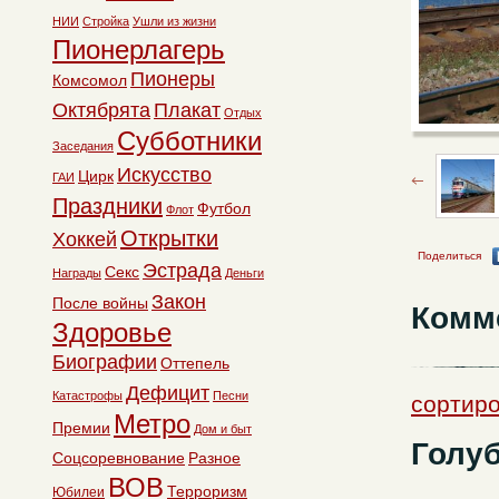
НИИ
Стройка
Ушли из жизни
Пионерлагерь
Пионеры
Комсомол
Октябрята
Плакат
Отдых
Субботники
Заседания
Искусство
Цирк
ГАИ
Праздники
Футбол
Флот
Открытки
Хоккей
Поделиться
Эстрада
Секс
Награды
Деньги
Закон
После войны
Комм
Здоровье
Биографии
Оттепель
Дефицит
Катастрофы
Песни
сортиро
Метро
Премии
Дом и быт
Голуб
Соцсоревнование
Разное
ВОВ
Терроризм
Юбилеи