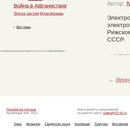
Автор:
N
Война в Афганистане
Эпоха застоя
Мультфильмы
Электро
электро
Все темы
Рижском
СССР.
←
Верн
Разработка портала
Книга жалоб и предложений
Артимедия веб, 2012
по работе сайта:
rodina@22-91.ru
Темы
Фольклор
Свидетели эпохи
Коллекции
Толкучка
Фотоархив