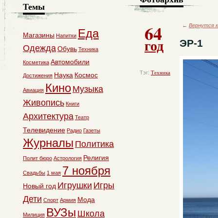
Темы
64
←
Вернутся к
Еда
Магазины
Напитки
год
ЭР-1
Одежда
Обувь
Техника
Автомобили
Косметика
Тэг:
Техника
Наука
Космос
Достижения
Кино
Музыка
Авиация
Живопись
Книги
Архитектура
Театр
Телевидение
Радио
Газеты
Журналы
Политика
Религия
Полит бюро
Астрология
7 ноября
Свадьбы
1 мая
Игрушки
Игры
Новый год
Дети
Мода
Спорт
Армия
ВУЗы
Школа
Милиция