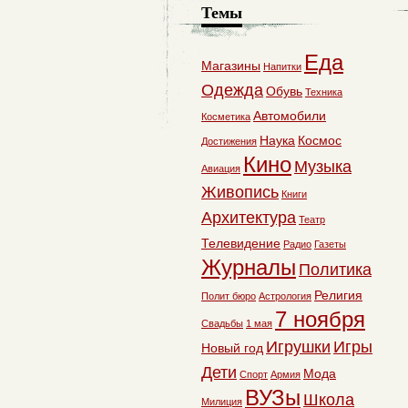
Темы
Еда
Магазины
Напитки
Одежда
Обувь
Техника
Автомобили
Косметика
Наука
Космос
Достижения
Кино
Музыка
Авиация
Живопись
Книги
Архитектура
Театр
Телевидение
Радио
Газеты
Журналы
Политика
Религия
Полит бюро
Астрология
7 ноября
Свадьбы
1 мая
Игрушки
Игры
Новый год
Дети
Мода
Спорт
Армия
ВУЗы
Школа
Милиция