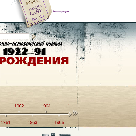
Регистрация
1962
1964
1966
1968
1970
1961
1963
1965
1967
1969