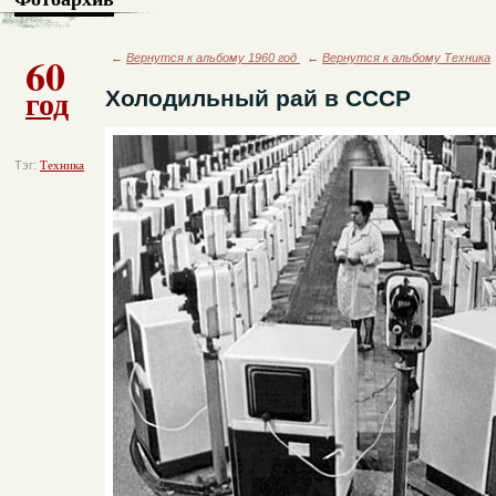
60
←
Вернутся к альбому 1960 год
←
Вернутся к альбому Техника
год
Холодильный рай в СССР
Тэг:
Техника