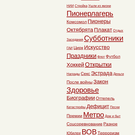
НИИ
Стройка
Ушли из жизни
Пионерлагерь
Пионеры
Комсомол
Октябрята
Плакат
Отдых
Субботники
Заседания
Искусство
Цирк
ГАИ
Праздники
Футбол
Флот
Открытки
Хоккей
Эстрада
Секс
Награды
Деньги
Закон
После войны
Здоровье
Биографии
Оттепель
Дефицит
Катастрофы
Песни
Метро
Премии
Дом и быт
Соцсоревнование
Разное
ВОВ
Терроризм
Юбилеи