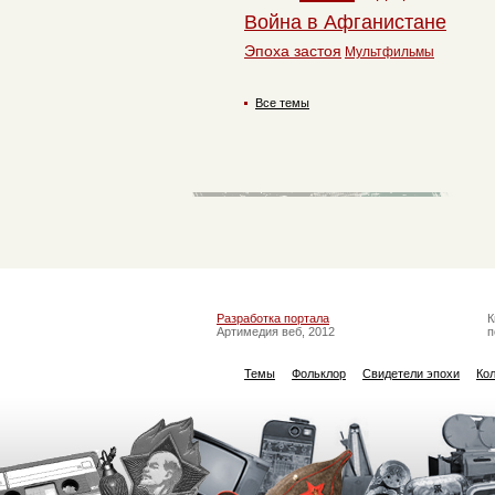
Война в Афганистане
Эпоха застоя
Мультфильмы
Все темы
Разработка портала
К
Артимедия веб, 2012
п
Темы
Фольклор
Свидетели эпохи
Ко