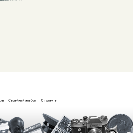
ары
Семейный альбом
О проекте