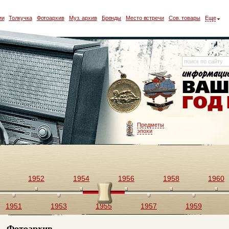
ии
Толкучка
Фотоархив
Муз. архив
Бренды
Место встречи
Сов. товары
Еще
Предметы
эпохи
1952
1954
1956
1958
1960
1951
1953
1955
1957
1959
Фотоархив