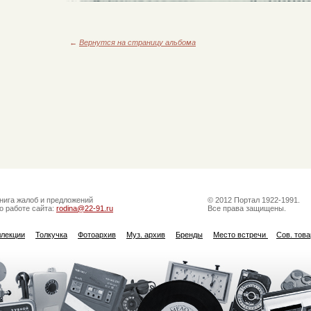
←
Вернутся на страницу альбома
нига жалоб и предложений
© 2012 Портал 1922-1991.
о работе сайта:
rodina@22-91.ru
Все права защищены.
ллекции
Толкучка
Фотоархив
Муз. архив
Бренды
Место встречи
Сов. тов