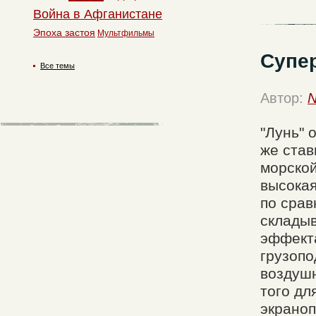
Война в Афганистане
Эпоха застоя
Мультфильмы
Супе
Все темы
Автор:
N
"Лунь" 
же став
морской
высокая
по срав
складыв
эффекта
грузопо
воздушн
того дл
экраноп