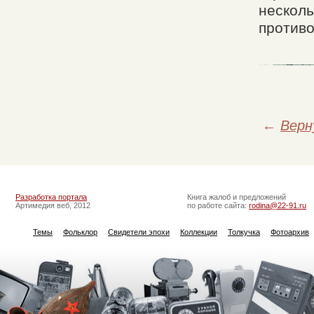
несколь
против
←
Верн
Разработка портала
Книга жалоб и предложений
Артимедия веб, 2012
по работе сайта:
rodina@22-91.ru
Темы
Фольклор
Свидетели эпохи
Коллекции
Толкучка
Фотоархив