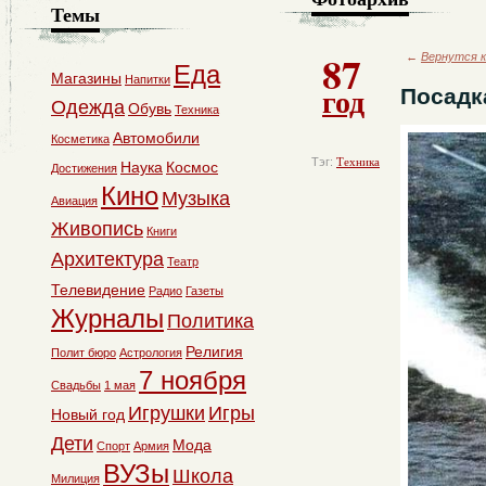
Темы
87
←
Вернутся к
Еда
Магазины
Напитки
год
Посадк
Одежда
Обувь
Техника
Автомобили
Косметика
Тэг:
Техника
Наука
Космос
Достижения
Кино
Музыка
Авиация
Живопись
Книги
Архитектура
Театр
Телевидение
Радио
Газеты
Журналы
Политика
Религия
Полит бюро
Астрология
7 ноября
Свадьбы
1 мая
Игрушки
Игры
Новый год
Дети
Мода
Спорт
Армия
ВУЗы
Школа
Милиция