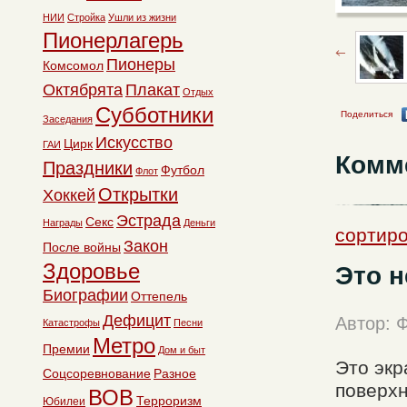
НИИ
Стройка
Ушли из жизни
Пионерлагерь
Пионеры
Комсомол
Октябрята
Плакат
Отдых
Субботники
Поделиться
Заседания
Искусство
Цирк
ГАИ
Комм
Праздники
Футбол
Флот
Открытки
Хоккей
Эстрада
Секс
Награды
Деньги
сортиро
Закон
После войны
Здоровье
Это н
Биографии
Оттепель
Дефицит
Автор:
Катастрофы
Песни
Метро
Премии
Дом и быт
Это экр
Соцсоревнование
Разное
поверхн
ВОВ
Терроризм
Юбилеи