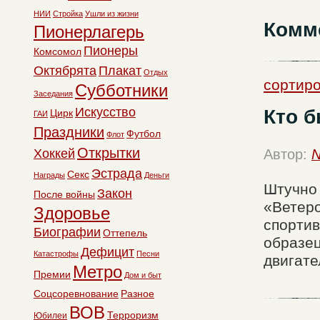
НИИ
Стройка
Ушли из жизни
Комм
Пионерлагерь
Пионеры
Комсомол
Октябрята
Плакат
Отдых
сортиро
Субботники
Заседания
Искусство
Кто б
Цирк
ГАИ
Праздники
Футбол
Флот
Открытки
Хоккей
Автор:
N
Эстрада
Секс
Награды
Деньги
Штучно 
Закон
После войны
«Ветеро
Здоровье
спортив
Биографии
Оттепель
образец
Дефицит
Катастрофы
Песни
двигате
Метро
Премии
Дом и быт
Соцсоревнование
Разное
ВОВ
Терроризм
Юбилеи