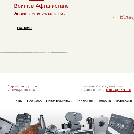
Война в Афганистане
Эпоха застоя
Мультфильмы
←
Верн
Все темы
Разработка портала
Книга жалоб и предложений
Артимедия веб, 2012
по работе сайта:
rodina@22-91.ru
Темы
Фольклор
Свидетели эпохи
Коллекции
Толкучка
Фотоархив