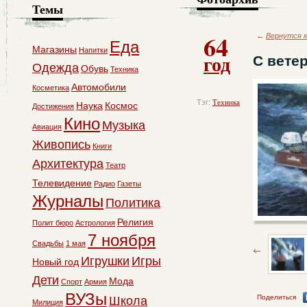
Темы
64
←
Вернутся к
Еда
Магазины
Напитки
год
С вете
Одежда
Обувь
Техника
Автомобили
Косметика
Тэг:
Техника
Наука
Космос
Достижения
Кино
Музыка
Авиация
Живопись
Книги
Архитектура
Театр
Телевидение
Радио
Газеты
Журналы
Политика
Религия
Полит бюро
Астрология
7 ноября
Свадьбы
1 мая
Игрушки
Игры
Новый год
Дети
Мода
Спорт
Армия
ВУЗы
Поделиться
Школа
Милиция