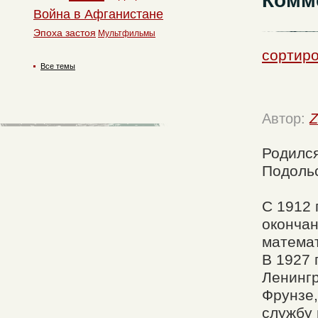
Комм
Война в Афганистане
Эпоха застоя
Мультфильмы
сортиро
Все темы
Автор:
Z
Родился
Подольс
С 1912 
окончан
математ
В 1927 
Ленингр
Фрунзе,
службу