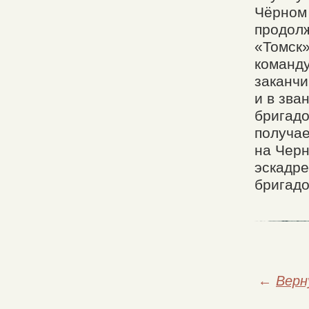
Чёрном 
продол
«Томск»
команду
заканчи
и в зва
бригадо
получае
на Черн
эскадре
бригадо
←
Верн