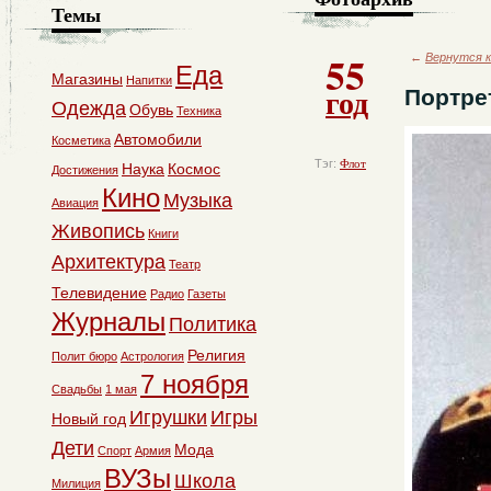
Темы
55
←
Вернутся к
Еда
Магазины
Напитки
год
Портре
Одежда
Обувь
Техника
Автомобили
Косметика
Тэг:
Флот
Наука
Космос
Достижения
Кино
Музыка
Авиация
Живопись
Книги
Архитектура
Театр
Телевидение
Радио
Газеты
Журналы
Политика
Религия
Полит бюро
Астрология
7 ноября
Свадьбы
1 мая
Игрушки
Игры
Новый год
Дети
Мода
Спорт
Армия
ВУЗы
Школа
Милиция