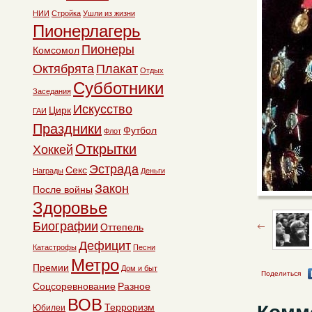
НИИ
Стройка
Ушли из жизни
Пионерлагерь
Пионеры
Комсомол
Октябрята
Плакат
Отдых
Субботники
Заседания
Искусство
Цирк
ГАИ
Праздники
Футбол
Флот
Открытки
Хоккей
Эстрада
Секс
Награды
Деньги
Закон
После войны
Здоровье
Биографии
Оттепель
Дефицит
Катастрофы
Песни
Метро
Премии
Дом и быт
Поделиться
Соцсоревнование
Разное
ВОВ
Терроризм
Юбилеи