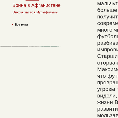
мальчуг
Война в Афганистане
больше 
Эпоха застоя
Мультфильмы
получи
совреме
Все темы
много ч
футболь
разбива
импрови
Старший
оторван
Максимо
что фут
превращ
угрозы 
видели,
жизни В
развити
мельзав