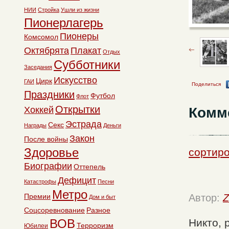
НИИ
Стройка
Ушли из жизни
Пионерлагерь
Пионеры
Комсомол
Октябрята
Плакат
Отдых
Субботники
Заседания
Искусство
Цирк
ГАИ
Поделиться
Праздники
Футбол
Флот
Открытки
Комм
Хоккей
Эстрада
Секс
Награды
Деньги
Закон
После войны
Здоровье
сортиро
Биографии
Оттепель
Дефицит
Катастрофы
Песни
Метро
Премии
Автор:
Z
Дом и быт
Соцсоревнование
Разное
ВОВ
Никто, 
Терроризм
Юбилеи