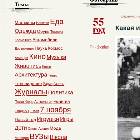
Темы
55
←
Вернутся к
Еда
Магазины
Напитки
год
Какая и
Одежда
Обувь
Техника
Автомобили
Косметика
Тэг:
Футбол
Наука
Космос
Достижения
Кино
Музыка
Авиация
Живопись
Книги
Архитектура
Театр
Телевидение
Радио
Газеты
Журналы
Политика
Религия
Полит бюро
Астрология
7 ноября
Свадьбы
1 мая
Игрушки
Игры
Новый год
Дети
Мода
Спорт
Армия
ВУЗы
Школа
Милиция