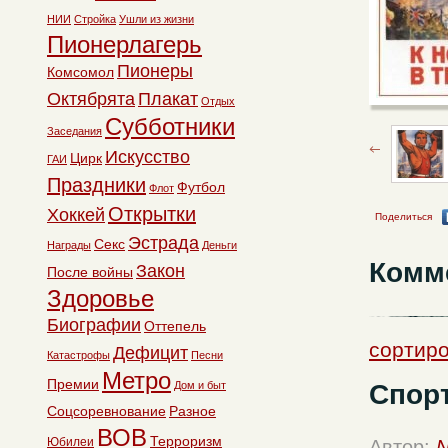
НИИ
Стройка
Ушли из жизни
Пионерлагерь
Пионеры
Комсомол
Октябрята
Плакат
Отдых
Субботники
Заседания
Искусство
Цирк
ГАИ
Праздники
Футбол
Флот
Открытки
Хоккей
Поделиться
Эстрада
Секс
Награды
Деньги
Комм
Закон
После войны
Здоровье
Биографии
Оттепель
сортиро
Дефицит
Катастрофы
Песни
Метро
Премии
Спор
Дом и быт
Соцсоревнование
Разное
ВОВ
Терроризм
Юбилеи
Автор:
N