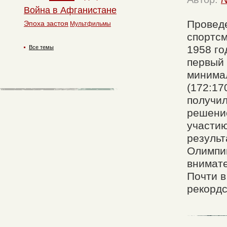
Война в Афганистане
Проведе
Эпоха застоя
Мультфильмы
спортс
1958 го
Все темы
первый
минима
(172:17
получил
решение
участию
результ
Олимпий
внимате
Почти в
рекорд