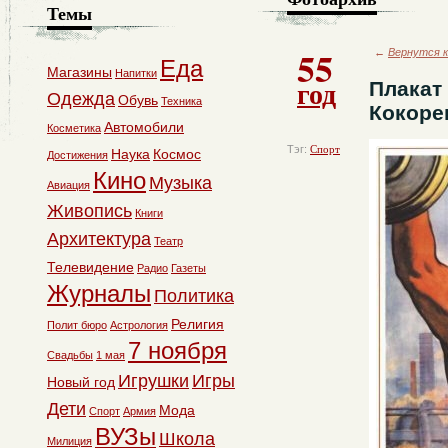
Темы
55
←
Вернутся к
Еда
Магазины
Напитки
год
Плакат
Одежда
Обувь
Техника
Кокоре
Автомобили
Косметика
Тэг:
Спорт
Наука
Космос
Достижения
Кино
Музыка
Авиация
Живопись
Книги
Архитектура
Театр
Телевидение
Радио
Газеты
Журналы
Политика
Религия
Полит бюро
Астрология
7 ноября
Свадьбы
1 мая
Игрушки
Игры
Новый год
Дети
Мода
Спорт
Армия
ВУЗы
Школа
Милиция