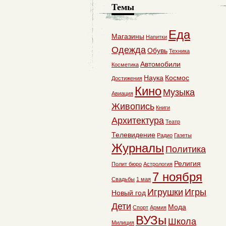
Темы
Еда
Магазины
Напитки
Одежда
Обувь
Техника
Автомобили
Косметика
Наука
Космос
Достижения
Кино
Музыка
Авиация
Живопись
Книги
Архитектура
Театр
Телевидение
Радио
Газеты
Журналы
Политика
Религия
Полит бюро
Астрология
7 ноября
Свадьбы
1 мая
Игрушки
Игры
Новый год
Дети
Мода
Спорт
Армия
ВУЗы
Школа
Милиция