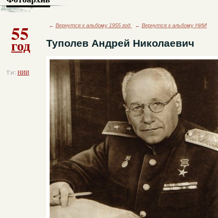
55
←
Вернутся к альбому 1955 год
←
Вернутся к альбому НИИ
год
Туполев Андрей Николаевич
Тэг:
НИИ