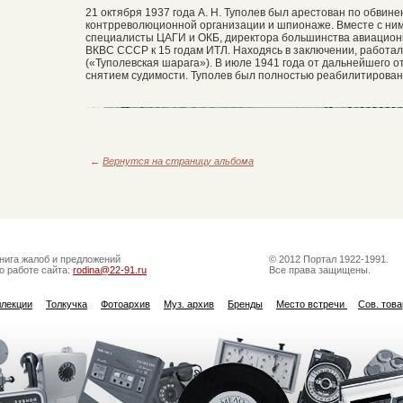
21 октября 1937 года А. Н. Туполев был арестован по обвин
контрреволюционной организации и шпионаже. Вместе с ни
специалисты ЦАГИ и ОКБ, директора большинства авиационн
ВКВС СССР к 15 годам ИТЛ. Находясь в заключении, работа
(«Туполевская шарага»). В июле 1941 года от дальнейшего 
снятием судимости. Туполев был полностью реабилитирован 
←
Вернутся на страницу альбома
нига жалоб и предложений
© 2012 Портал 1922-1991.
о работе сайта:
rodina@22-91.ru
Все права защищены.
ллекции
Толкучка
Фотоархив
Муз. архив
Бренды
Место встречи
Сов. тов