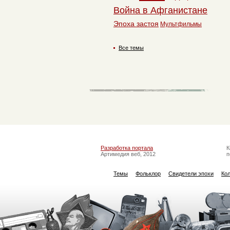
Война в Афганистане
Эпоха застоя
Мультфильмы
Все темы
Разработка портала
К
Артимедия веб, 2012
п
Темы
Фольклор
Свидетели эпохи
Ко