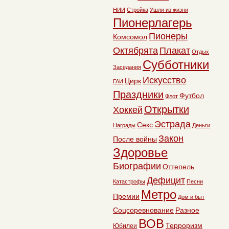
НИИ
Стройка
Ушли из жизни
Пионерлагерь
Пионеры
Комсомол
Октябрята
Плакат
Отдых
Субботники
Заседания
Искусство
Цирк
ГАИ
Праздники
Футбол
Флот
Открытки
Хоккей
Эстрада
Секс
Награды
Деньги
Закон
После войны
Здоровье
Биографии
Оттепель
Дефицит
Катастрофы
Песни
Метро
Премии
Дом и быт
Соцсоревнование
Разное
ВОВ
Терроризм
Юбилеи