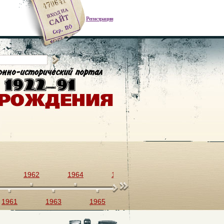
Регистрация
1962
1964
1966
1968
1970
1961
1963
1965
1967
1969