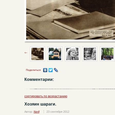
Поделиться
Комментарии:
сортировать по возрастанию
Хозяин шараги.
Автор:
Nerll
23 сентября 2012