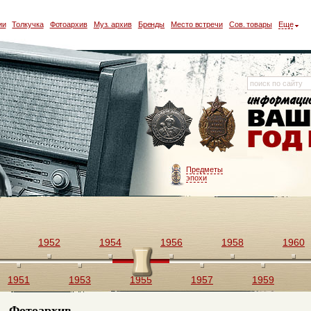
ии
Толкучка
Фотоархив
Муз. архив
Бренды
Место встречи
Сов. товары
Еще
Предметы
эпохи
1952
1954
1956
1958
1960
1951
1953
1955
1957
1959
Фотоархив