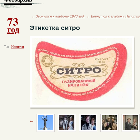
73
←
Вернутся к альбому 1973 год
←
Вернутся к альбому Напитки
год
Этикетка ситро
Тэг:
Напитки