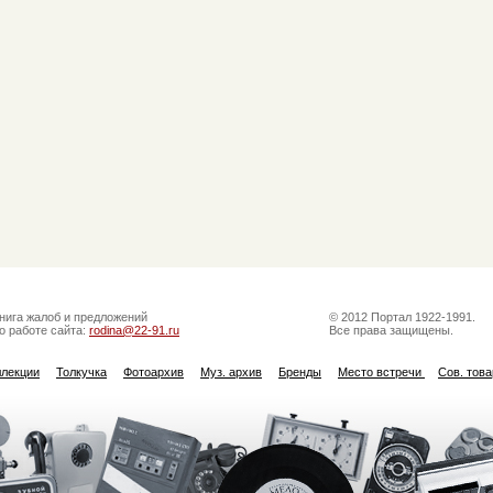
нига жалоб и предложений
© 2012 Портал 1922-1991.
о работе сайта:
rodina@22-91.ru
Все права защищены.
ллекции
Толкучка
Фотоархив
Муз. архив
Бренды
Место встречи
Сов. тов