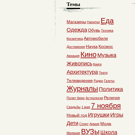
Темы
Еда
Магазины
Напитки
Одежда
Обувь
Техника
Автомобили
Косметика
Наука
Космос
Достижения
Кино
Музыка
Авиация
Живопись
Книги
Архитектура
Театр
Телевидение
Радио
Газеты
Журналы
Политика
Религия
Полит бюро
Астрология
7 ноября
Свадьбы
1 мая
Игрушки
Игры
Новый год
Дети
Мода
Спорт
Армия
ВУЗы
Школа
Милиция