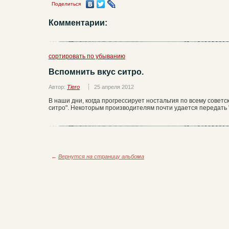
Поделиться
Комментарии:
сортировать по убыванию
Вспомнить вкус ситро.
Автор:
Tiero
25 апреля 2012
В наши дни, когда прогрессирует ностальгия по всему советс
ситро". Некоторым производителям почти удается передать "
←
Вернутся на страницу альбома