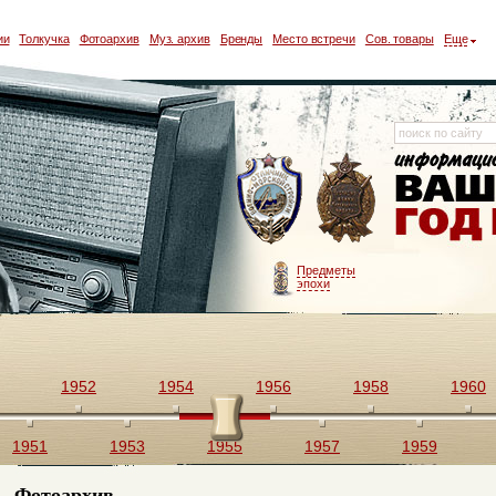
ии
Толкучка
Фотоархив
Муз. архив
Бренды
Место встречи
Сов. товары
Еще
Предметы
эпохи
1952
1954
1956
1958
1960
1951
1953
1955
1957
1959
Фотоархив