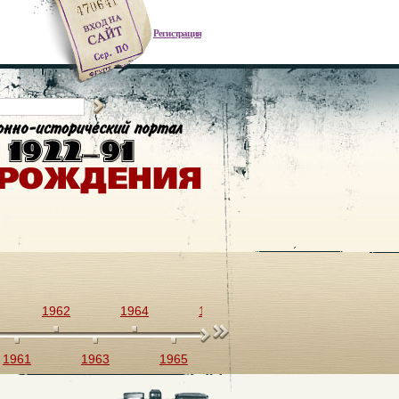
Регистрация
1962
1964
1966
1968
1970
1961
1963
1965
1967
1969