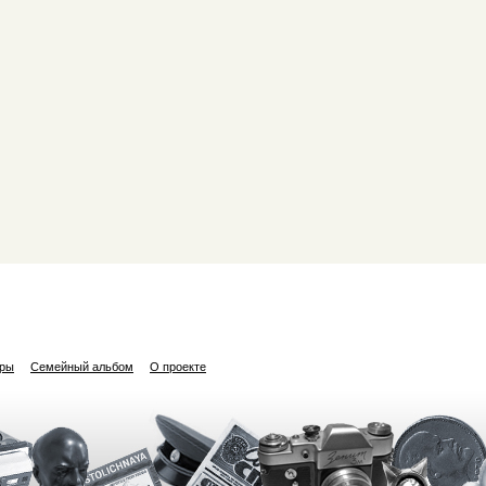
ары
Семейный альбом
О проекте