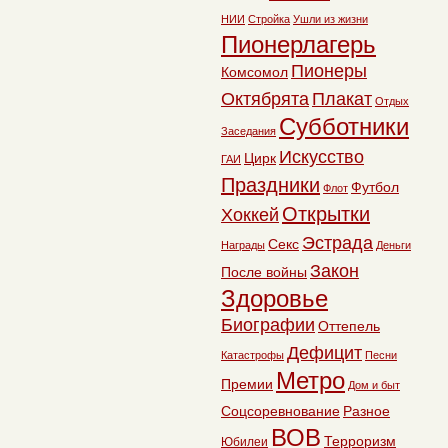
НИИ
Стройка
Ушли из жизни
Пионерлагерь
Пионеры
Комсомол
Октябрята
Плакат
Отдых
Субботники
Заседания
Искусство
Цирк
ГАИ
Праздники
Футбол
Флот
Открытки
Хоккей
Эстрада
Секс
Награды
Деньги
Закон
После войны
Здоровье
Биографии
Оттепель
Дефицит
Катастрофы
Песни
Метро
Премии
Дом и быт
Соцсоревнование
Разное
ВОВ
Терроризм
Юбилеи