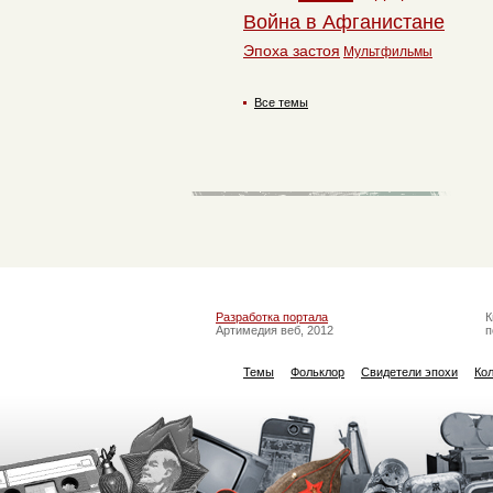
Война в Афганистане
Эпоха застоя
Мультфильмы
Все темы
Разработка портала
К
Артимедия веб, 2012
п
Темы
Фольклор
Свидетели эпохи
Ко