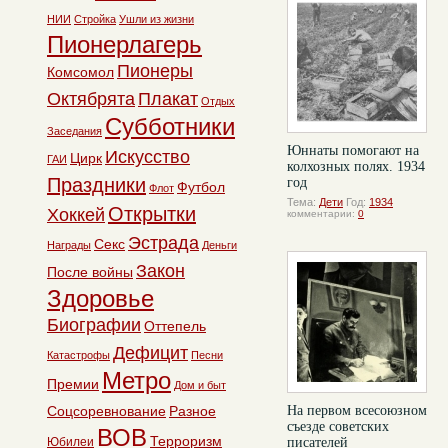
НИИ
Стройка
Ушли из жизни
Пионерлагерь
Пионеры
Комсомол
Октябрята
Плакат
Отдых
Субботники
Заседания
Юннаты помогают на
Искусство
Цирк
ГАИ
колхозных полях. 1934
Праздники
год
Футбол
Флот
Тема:
Дети
Год:
1934
Открытки
Хоккей
комментарии:
0
Эстрада
Секс
Награды
Деньги
Закон
После войны
Здоровье
Биографии
Оттепель
Дефицит
Катастрофы
Песни
Метро
Премии
Дом и быт
Соцсоревнование
Разное
На первом всесоюзном
съезде советских
ВОВ
Терроризм
Юбилеи
писателей