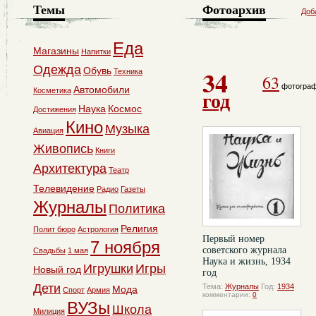
Темы
Фотоархив
Доб
Еда
Магазины
Напитки
Одежда
34
Обувь
Техника
63
фотогра
Автомобили
Косметика
год
Наука
Космос
Достижения
Кино
Музыка
Авиация
Живопись
Книги
Архитектура
Театр
Телевидение
Радио
Газеты
Журналы
Политика
Религия
Полит бюро
Астрология
Первый номер
7 ноября
советского журнала
Свадьбы
1 мая
Наука и жизнь, 1934
Игрушки
Игры
Новый год
год
Дети
Тема:
Журналы
Год:
1934
Мода
Спорт
Армия
комментарии:
0
ВУЗы
Школа
Милиция