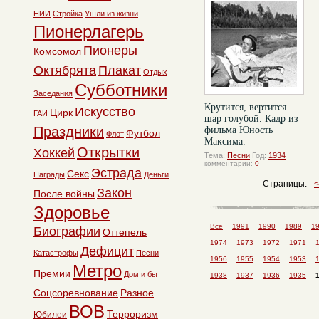
НИИ
Стройка
Ушли из жизни
Пионерлагерь
Пионеры
Комсомол
Октябрята
Плакат
Отдых
Субботники
Заседания
Крутится, вертится
Искусство
Цирк
ГАИ
шар голубой. Кадр из
Праздники
фильма Юность
Футбол
Флот
Максима.
Открытки
Хоккей
Тема:
Песни
Год:
1934
комментарии:
0
Эстрада
Секс
Награды
Деньги
Страницы:
Закон
После войны
Здоровье
Все
1991
1990
1989
1
Биографии
Оттепель
1974
1973
1972
1971
Дефицит
Катастрофы
Песни
1956
1955
1954
1953
Метро
Премии
Дом и быт
1938
1937
1936
1935
Соцсоревнование
Разное
ВОВ
Терроризм
Юбилеи