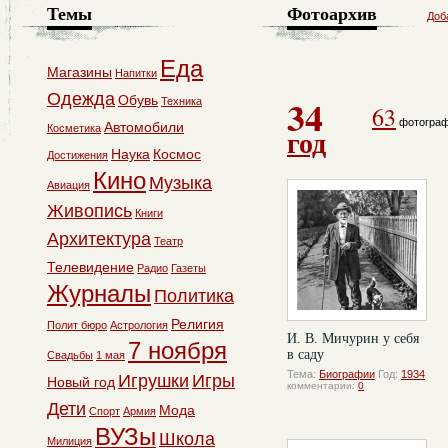
Темы
Фотоархив
Доб
Еда
Магазины
Напитки
Одежда
34
Обувь
Техника
63
фотогра
Автомобили
Косметика
год
Наука
Космос
Достижения
Кино
Музыка
Авиация
Живопись
Книги
Архитектура
Театр
Телевидение
Радио
Газеты
Журналы
Политика
Религия
Полит бюро
Астрология
И. В. Мичурин у себя
7 ноября
в саду
Свадьбы
1 мая
Тема:
Биографии
Год:
1934
Игрушки
Игры
Новый год
комментарии:
0
Дети
Мода
Спорт
Армия
ВУЗы
Школа
Милиция