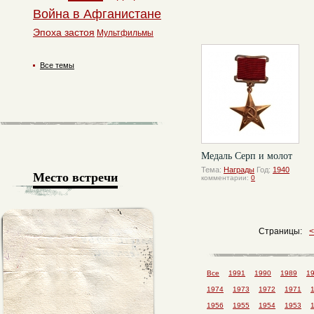
Война в Афганистане
Эпоха застоя
Мультфильмы
Все темы
Медаль Серп и молот
Тема:
Награды
Год:
1940
Место встречи
комментарии:
0
Страницы:
Все
1991
1990
1989
1
1974
1973
1972
1971
1956
1955
1954
1953