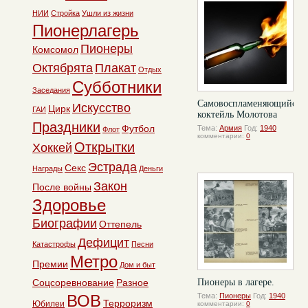
НИИ
Стройка
Ушли из жизни
Пионерлагерь
Пионеры
Комсомол
Октябрята
Плакат
Отдых
Субботники
Заседания
Самовоспламеняющийся
Искусство
Цирк
ГАИ
коктейль Молотова
Праздники
Футбол
Тема:
Армия
Год:
1940
Флот
комментарии:
0
Открытки
Хоккей
Эстрада
Секс
Награды
Деньги
Закон
После войны
Здоровье
Биографии
Оттепель
Дефицит
Катастрофы
Песни
Метро
Премии
Дом и быт
Соцсоревнование
Разное
Пионеры в лагере.
ВОВ
Тема:
Пионеры
Год:
1940
Терроризм
Юбилеи
комментарии:
0