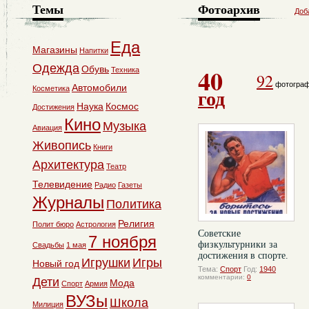
Темы
Фотоархив
Доб
Еда
Магазины
Напитки
Одежда
40
Обувь
Техника
92
фотогра
Автомобили
Косметика
год
Наука
Космос
Достижения
Кино
Музыка
Авиация
Живопись
Книги
Архитектура
Театр
Телевидение
Радио
Газеты
Журналы
Политика
Религия
Полит бюро
Астрология
Советские
7 ноября
физкультурники за
Свадьбы
1 мая
достижения в спорте.
Игрушки
Игры
Новый год
Тема:
Спорт
Год:
1940
комментарии:
0
Дети
Мода
Спорт
Армия
ВУЗы
Школа
Милиция