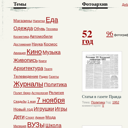
Темы
Фотоархив
Доб
Еда
Магазины
Напитки
Одежда
52
Обувь
Техника
96
фотогра
Автомобили
Косметика
год
Наука
Космос
Достижения
Кино
Музыка
Авиация
Живопись
Книги
Архитектура
Театр
Телевидение
Радио
Газеты
Журналы
Политика
Религия
Полит бюро
Астрология
Статья в газете Правда
7 ноября
Свадьбы
1 мая
Тема:
Политика
Год:
1952
комментарии:
0
Игрушки
Игры
Новый год
Дети
Мода
Спорт
Армия
ВУЗы
Школа
Милиция