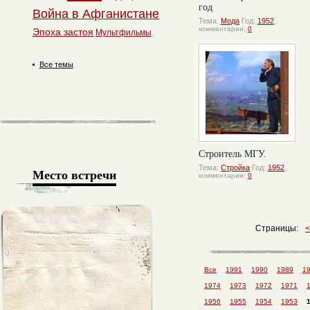
год
Война в Афганистане
Тема:
Мода
Год:
1952
комментарии:
0
Эпоха застоя
Мультфильмы
Все темы
Строитель МГУ.
Тема:
Стройка
Год:
1952
Место встречи
комментарии:
0
Страницы:
Все
1991
1990
1989
1
1974
1973
1972
1971
1956
1955
1954
1953