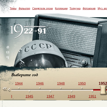
Темы
Фольклор
Свидетели эпохи
Коллекции
Толкучка
Фотоархив
Муз. ар
Выберите год
2
1944
1946
1948
1950
195
1943
1945
1947
1949
1951