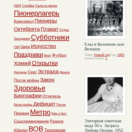
НИИ
Стройка
Ушли из жизни
Пионерлагерь
Пионеры
Комсомол
Октябрята
Плакат
Отдых
Субботники
Заседания
Елка в Колонном зале.
Искусство
Цирк
ГАИ
Велошоу.
Праздники
Футбол
Тема:
Новый год
Год:
1952
Флот
комментарии:
1
Открытки
Хоккей
Эстрада
Секс
Награды
Деньги
Закон
После войны
Здоровье
Биографии
Оттепель
Дефицит
Катастрофы
Песни
Метро
Премии
Дом и быт
Соцсоревнование
Разное
Элитарная советская
мода 50-х. Актриса
ВОВ
Терроризм
Юбилеи
Любовь Орлова. 1952